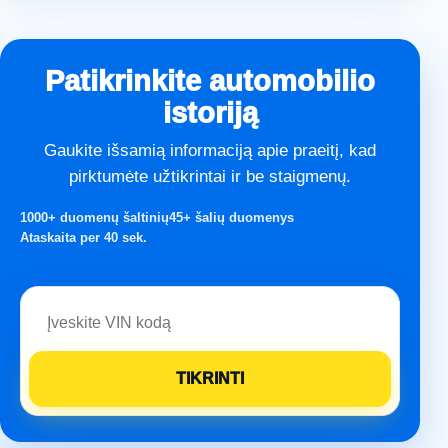
Patikrinkite automobilio
istoriją
Gaukite išsamią informaciją apie praeitį, kad
pirktumėte užtikrintai ir be staigmenų.
1000+ duomenų šaltinių
45+ šalių duomenys
Ataskaita per 40 sek.