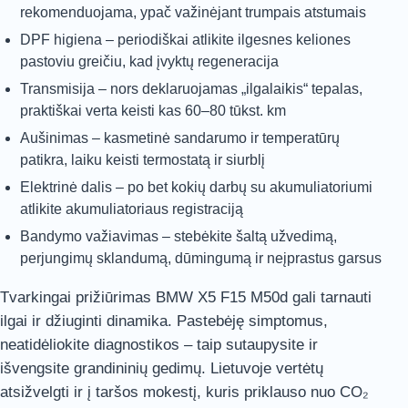
rekomenduojama, ypač važinėjant trumpais atstumais
DPF higiena – periodiškai atlikite ilgesnes keliones
pastoviu greičiu, kad įvyktų regeneracija
Transmisija – nors deklaruojamas „ilgalaikis“ tepalas,
praktiškai verta keisti kas 60–80 tūkst. km
Aušinimas – kasmetinė sandarumo ir temperatūrų
patikra, laiku keisti termostatą ir siurblį
Elektrinė dalis – po bet kokių darbų su akumuliatoriumi
atlikite akumuliatoriaus registraciją
Bandymo važiavimas – stebėkite šaltą užvedimą,
perjungimų sklandumą, dūmingumą ir neįprastus garsus
Tvarkingai prižiūrimas BMW X5 F15 M50d gali tarnauti
ilgai ir džiuginti dinamika. Pastebėję simptomus,
neatidėliokite diagnostikos – taip sutaupysite ir
išvengsite grandininių gedimų. Lietuvoje vertėtų
atsižvelgti ir į taršos mokestį, kuris priklauso nuo CO₂