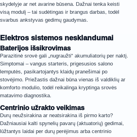
skydelyje ar net avarine būsena. Dažnai tenka keisti
visą modulį – tai sudėtingas ir brangus darbas, todėl
svarbus ankstyvas gedimų gaudymas.
Elektros sistemos nesklandumai
Baterijos išsikrovimas
Parazitinė srovė gali „nugraužti“ akumuliatorių per naktį.
Simptomai – vangus starteris, prigesusios salono
lemputės, pasikartojantys klaidų pranešimai po
stovėjimo. Priežastis dažnai būna vienas iš valdiklių ar
komforto modulio, todėl reikalinga kryptinga srovės
matavimo diagnostika.
Centrinio užrakto veikimas
Durų neužsirakina ar neatsirakina iš pirmo karto?
Dažniausiai kalti spynelių pavarų (aktuatorių) gedimai,
lūžtantys laidai per durų perėjimus arba centrinio