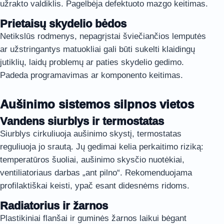
užrakto valdiklis. Pagelbėja defektuoto mazgo keitimas.
Prietaisų skydelio bėdos
Netikslūs rodmenys, nepagrįstai šviečiančios lemputės
ar užstringantys matuokliai gali būti sukelti klaidingų
jutiklių, laidų problemų ar paties skydelio gedimo.
Padeda programavimas ar komponento keitimas.
Aušinimo sistemos silpnos vietos
Vandens siurblys ir termostatas
Siurblys cirkuliuoja aušinimo skystį, termostatas
reguliuoja jo srautą. Jų gedimai kelia perkaitimo riziką:
temperatūros šuoliai, aušinimo skysčio nuotėkiai,
ventiliatoriaus darbas „ant pilno“. Rekomenduojama
profilaktiškai keisti, ypač esant didesnėms ridoms.
Radiatorius ir žarnos
Plastikiniai flanšai ir guminės žarnos laikui bėgant