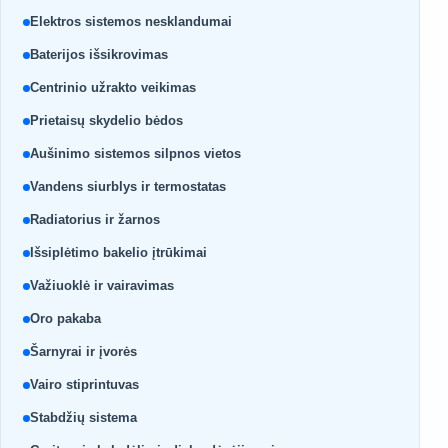
Elektros sistemos nesklandumai
Baterijos išsikrovimas
Centrinio užrakto veikimas
Prietaisų skydelio bėdos
Aušinimo sistemos silpnos vietos
Vandens siurblys ir termostatas
Radiatorius ir žarnos
Išsiplėtimo bakelio įtrūkimai
Važiuoklė ir vairavimas
Oro pakaba
Šarnyrai ir įvorės
Vairo stiprintuvas
Stabdžių sistema