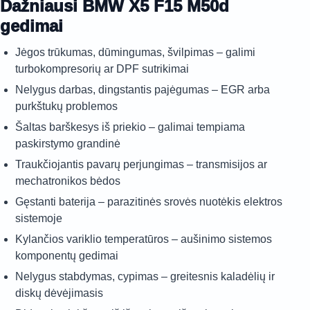
Dažniausi BMW X5 F15 M50d
gedimai
Jėgos trūkumas, dūmingumas, švilpimas – galimi
turbokompresorių ar DPF sutrikimai
Nelygus darbas, dingstantis pajėgumas – EGR arba
purkštukų problemos
Šaltas barškesys iš priekio – galimai tempiama
paskirstymo grandinė
Traukčiojantis pavarų perjungimas – transmisijos ar
mechatronikos bėdos
Gęstanti baterija – parazitinės srovės nuotėkis elektros
sistemoje
Kylančios variklio temperatūros – aušinimo sistemos
komponentų gedimai
Nelygus stabdymas, cypimas – greitesnis kaladėlių ir
diskų dėvėjimasis