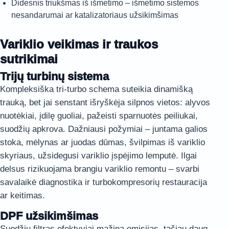
Didesnis triukšmas iš išmetimo – išmetimo sistemos
nesandarumai ar katalizatoriaus užsikimšimas
Variklio veikimas ir traukos
sutrikimai
Trijų turbinų sistema
Kompleksiška tri-turbo schema suteikia dinamišką
trauką, bet jai senstant išryškėja silpnos vietos: alyvos
nuotėkiai, įdilę guoliai, pažeisti sparnuotės peiliukai,
suodžių apkrova. Dažniausi požymiai – juntama galios
stoka, mėlynas ar juodas dūmas, švilpimas iš variklio
skyriaus, užsidegusi variklio įspėjimo lemputė. Ilgai
delsus rizikuojama brangiu variklio remontu – svarbi
savalaikė diagnostika ir turbokompresorių restauracija
ar keitimas.
DPF užsikimšimas
Suodžių filtras efektyviai mažina emisijas, tačiau daug