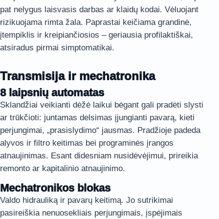
pat nelygus laisvasis darbas ar klaidų kodai. Vėluojant
rizikuojama rimta žala. Paprastai keičiama grandinė,
įtempiklis ir kreipiančiosios – geriausia profilaktiškai,
atsiradus pirmai simptomatikai.
Transmisija ir mechatronika
8 laipsnių automatas
Sklandžiai veikianti dėžė laikui bėgant gali pradėti slysti
ar trūkčioti: juntamas delsimas įjungianti pavarą, kieti
perjungimai, „prasislydimo“ jausmas. Pradžioje padeda
alyvos ir filtro keitimas bei programinės įrangos
atnaujinimas. Esant didesniam nusidėvėjimui, prireikia
remonto ar kapitalinio atnaujinimo.
Mechatronikos blokas
Valdo hidrauliką ir pavarų keitimą. Jo sutrikimai
pasireiškia nenuosekliais perjungimais, įspėjimais