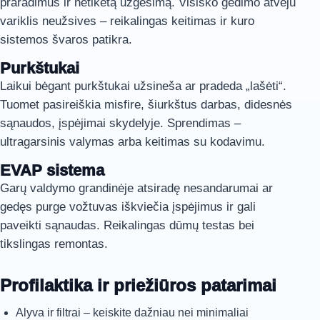
praradimus ir netikėtą užgesimą. Visiško gedimo atveju
variklis neužsives – reikalingas keitimas ir kuro
sistemos švaros patikra.
Purkštukai
Laikui bėgant purkštukai užsineša ar pradeda „lašėti“.
Tuomet pasireiškia misfire, šiurkštus darbas, didesnės
sąnaudos, įspėjimai skydelyje. Sprendimas –
ultragarsinis valymas arba keitimas su kodavimu.
EVAP sistema
Garų valdymo grandinėje atsiradę nesandarumai ar
gedęs purge vožtuvas iškviečia įspėjimus ir gali
paveikti sąnaudas. Reikalingas dūmų testas bei
tikslingas remontas.
Profilaktika ir priežiūros patarimai
Alyva ir filtrai – keiskite dažniau nei minimaliai