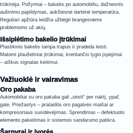
trūkinėja. Požymiai – balutės po automobiliu, dažnesnis
aušinimo papildymas, aukštesnė darbinė temperatūra.
Reguliari apžiūra leidžia užbėgti brangesnėms
problemoms už akių.
Išsiplėtimo bakelio įtrūkimai
Plastikinis bakelis tampa trapus ir pradeda leisti.
Matomi plaušeliniai įtrūkimai, krentančio lygio įspėjimai
– aiškus signalas keitimui.
Važiuoklė ir vairavimas
Oro pakaba
Automobiliai su oro pakaba gali „sėsti“ per naktį, ypač
gale. Priežastys – pralaidūs oro pagalvės maišai ar
kompresoriaus susidėvėjimas. Sprendimas – defektuoto
elemento pakeitimas ir sistemos sandarumo patikra.
Šarnyrai ir įvorės