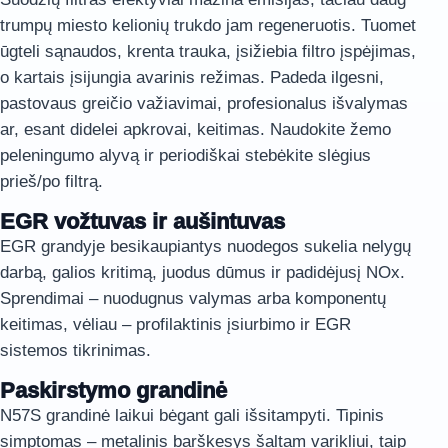
trumpų miesto kelionių trukdo jam regeneruotis. Tuomet
ūgteli sąnaudos, krenta trauka, įsižiebia filtro įspėjimas,
o kartais įsijungia avarinis režimas. Padeda ilgesni,
pastovaus greičio važiavimai, profesionalus išvalymas
ar, esant didelei apkrovai, keitimas. Naudokite žemo
peleningumo alyvą ir periodiškai stebėkite slėgius
prieš/po filtrą.
EGR vožtuvas ir aušintuvas
EGR grandyje besikaupiantys nuodegos sukelia nelygų
darbą, galios kritimą, juodus dūmus ir padidėjusį NOx.
Sprendimai – nuodugnus valymas arba komponentų
keitimas, vėliau – profilaktinis įsiurbimo ir EGR
sistemos tikrinimas.
Paskirstymo grandinė
N57S grandinė laikui bėgant gali išsitampyti. Tipinis
simptomas – metalinis barškesys šaltam varikliui, taip