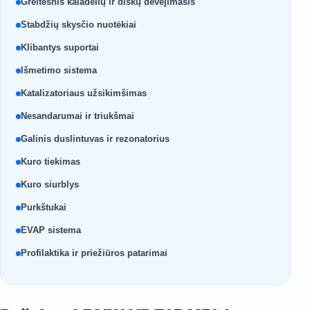
Greitesnis kaladėlių ir diskų dėvėjimasis
Stabdžių skysčio nuotėkiai
Klibantys suportai
Išmetimo sistema
Katalizatoriaus užsikimšimas
Nesandarumai ir triukšmai
Galinis duslintuvas ir rezonatorius
Kuro tiekimas
Kuro siurblys
Purkštukai
EVAP sistema
Profilaktika ir priežiūros patarimai