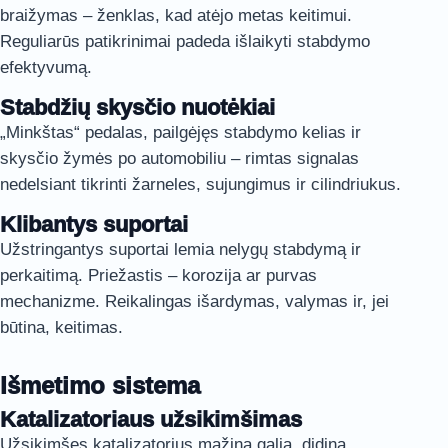
braižymas – ženklas, kad atėjo metas keitimui.
Reguliarūs patikrinimai padeda išlaikyti stabdymo
efektyvumą.
Stabdžių skysčio nuotėkiai
„Minkštas“ pedalas, pailgėjęs stabdymo kelias ir
skysčio žymės po automobiliu – rimtas signalas
nedelsiant tikrinti žarneles, sujungimus ir cilindriukus.
Klibantys suportai
Užstringantys suportai lemia nelygų stabdymą ir
perkaitimą. Priežastis – korozija ar purvas
mechanizme. Reikalingas išardymas, valymas ir, jei
būtina, keitimas.
Išmetimo sistema
Katalizatoriaus užsikimšimas
Užsikimšęs katalizatorius mažina galią, didina