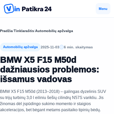
Menu
Pradžia
/
Tinklaraštis
/
Automobilių apžvalga
2025-11-03
6 min. skaitymas
Automobilių apžvalga
BMW X5 F15 M50d
dažniausios problemos:
išsamus vadovas
BMW X5 F15 M50d (2013–2018) – galingas dyzelinis SUV
su trijų turbinų 3,0 l eiliniu šešių cilindrų N57S varikliu. Jis
žinomas dėl įspūdingo sukimo momento ir staigios
akceleracijos, bet bėgant metams pasitaiko tipinių bėdų.