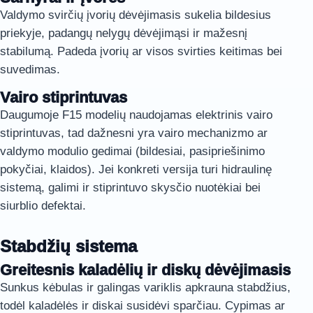
Valdymo svirčių įvorių dėvėjimasis sukelia bildesius
priekyje, padangų nelygų dėvėjimąsi ir mažesnį
stabilumą. Padeda įvorių ar visos svirties keitimas bei
suvedimas.
Vairo stiprintuvas
Daugumoje F15 modelių naudojamas elektrinis vairo
stiprintuvas, tad dažnesni yra vairo mechanizmo ar
valdymo modulio gedimai (bildesiai, pasipriešinimo
pokyčiai, klaidos). Jei konkreti versija turi hidraulinę
sistemą, galimi ir stiprintuvo skysčio nuotėkiai bei
siurblio defektai.
Stabdžių sistema
Greitesnis kaladėlių ir diskų dėvėjimasis
Sunkus kėbulas ir galingas variklis apkrauna stabdžius,
todėl kaladėlės ir diskai susidėvi sparčiau. Cypimas ar