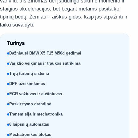
varikliu. Jis žinomas dėl įspūdingo sukimo momento ir
staigios akceleracijos, bet bėgant metams pasitaiko
tipinių bėdų. Žemiau – aiškus gidas, kaip jas atpažinti ir
laiku suvaldyti.
Turinys
Dažniausi BMW X5 F15 M50d gedimai
Variklio veikimas ir traukos sutrikimai
Trijų turbinų sistema
DPF užsikimšimas
EGR vožtuvas ir aušintuvas
Paskirstymo grandinė
Transmisija ir mechatronika
8 laipsnių automatas
Mechatronikos blokas