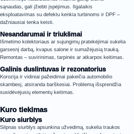
sąnaudas, gali įžiebti įspėjimus. Ilgalaikis
eksploatavimas su defektu kenkia turbinoms ir DPF –
dažniausiai tenka keisti.
Nesandarumai ir triukšmai
Išmetimo kolektoriaus ar sujungimų pratekėjimai sukelia
garsesnį darbą, kvapus salone ir sumažėjusią trauką.
Remontas – suvirinimas, tarpinės ar atkarpos keitimas.
Galinis duslintuvas ir rezonatorius
Korozija ir vidiniai pažeidimai pakeičia automobilio
skambesį, atsiranda barškesiai. Problemą išsprendžia
susidėvėjusių elementų keitimas.
Kuro tiekimas
Kuro siurblys
Silpnas siurblys apsunkina užvedimą, sukelia traukos