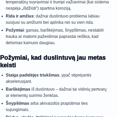
temperatūrų svyravimai ir trumpi važiavimai (kai sistema
nespėja „išdžiūti“) spartina koroziją.
Rida ir amžius
: dažnai duslintuvo problema labiau
susijusi su amžiumi bei aplinka nei su vien rida.
Požymiai
: garsas, barškėjimas, šnypštimas, nestabili
trauka ar matomi pažeidimai paprastai reiškia, kad
delsimas kainuos daugiau.
Požymiai, kad duslintuvą jau metas
keisti
Staiga padidėjęs triukšmas
, ypač stiprėjantis
akseleruojant.
Barškėjimas
iš duslintuvo – dažnai tai vidinių pertvarų
ar elementų suirimo ženklas.
Šnypštimas
arba akivaizdūs prapūtimai ties
sujungimais.