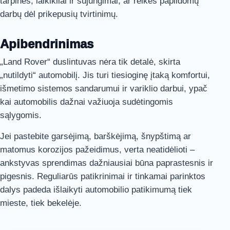
tarpinės, laikikliai ir sujungimai, ar reikės papildomų
darbų dėl prikepusių tvirtinimų.
Apibendrinimas
„Land Rover“ duslintuvas nėra tik detalė, skirta
„nutildyti“ automobilį. Jis turi tiesioginę įtaką komfortui,
išmetimo sistemos sandarumui ir variklio darbui, ypač
kai automobilis dažnai važiuoja sudėtingomis
sąlygomis.
Jei pastebite garsėjimą, barškėjimą, šnypštimą ar
matomus korozijos pažeidimus, verta neatidėlioti –
ankstyvas sprendimas dažniausiai būna paprastesnis ir
pigesnis. Reguliarūs patikrinimai ir tinkamai parinktos
dalys padeda išlaikyti automobilio patikimumą tiek
mieste, tiek bekelėje.