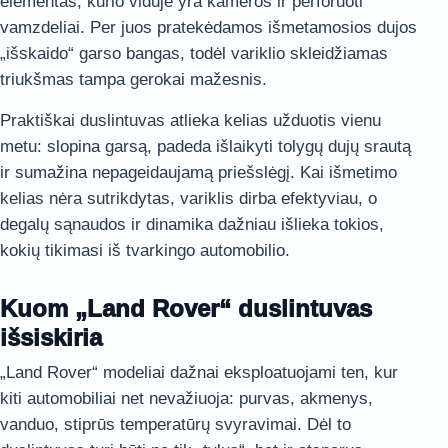
elementas, kurio viduje yra kameros ir perforuoti
vamzdeliai. Per juos pratekėdamos išmetamosios dujos
„išskaido“ garso bangas, todėl variklio skleidžiamas
triukšmas tampa gerokai mažesnis.
Praktiškai duslintuvas atlieka kelias užduotis vienu
metu: slopina garsą, padeda išlaikyti tolygų dujų srautą
ir sumažina nepageidaujamą priešslėgį. Kai išmetimo
kelias nėra sutrikdytas, variklis dirba efektyviau, o
degalų sąnaudos ir dinamika dažniau išlieka tokios,
kokių tikimasi iš tvarkingo automobilio.
Kuom „Land Rover“ duslintuvas
išsiskiria
„Land Rover“ modeliai dažnai eksploatuojami ten, kur
kiti automobiliai net nevažiuoja: purvas, akmenys,
vanduo, stiprūs temperatūrų svyravimai. Dėl to