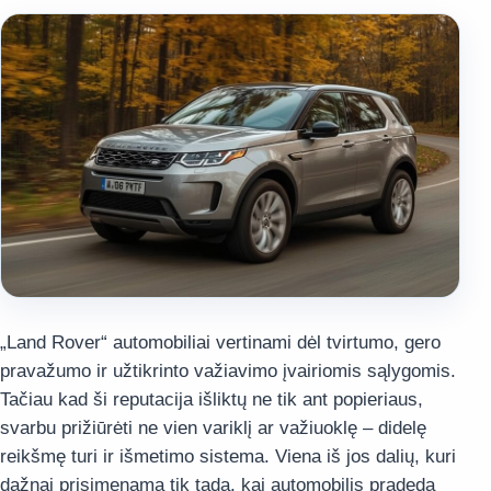
„Land Rover“ automobiliai vertinami dėl tvirtumo, gero
pravažumo ir užtikrinto važiavimo įvairiomis sąlygomis.
Tačiau kad ši reputacija išliktų ne tik ant popieriaus,
svarbu prižiūrėti ne vien variklį ar važiuoklę – didelę
reikšmę turi ir išmetimo sistema. Viena iš jos dalių, kuri
dažnai prisimenama tik tada, kai automobilis pradeda