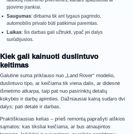
pjovimo įrankiai.
Saugumas
: dirbama tik ant lygaus pagrindo,
automobilis privalo būti patikimai paremtas.
Laikas
: šis darbas gali užtrukti, ypač jei dalys
surūdijusios.
Kiek gali kainuoti duslintuvo
keitimas
Galutinė suma priklauso nuo „Land Rover“ modelio,
duslintuvo tipo, ar keičiama tik viena dalis, ar didesnė
išmetimo atkarpa, taip pat nuo pasirinktų detalių
kokybės ir darbų apimties. Dažniausiai kainą sudaro dvi
dalys: pati detalė ir darbas.
Praktiškiausias kelias – prieš remontą paprašyti aiškios
sąmatos: kas tiksliai keičiama, ar bus atnaujintos