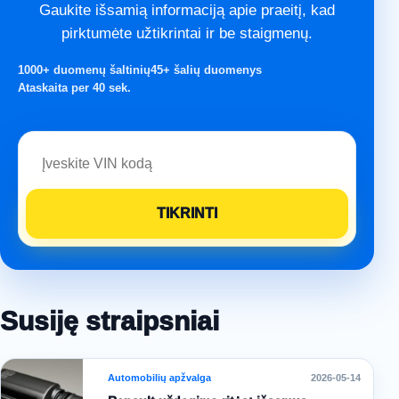
Gaukite išsamią informaciją apie praeitį, kad
pirktumėte užtikrintai ir be staigmenų.
1000+ duomenų šaltinių
45+ šalių duomenys
Ataskaita per 40 sek.
Susiję straipsniai
Automobilių apžvalga
2026-05-14