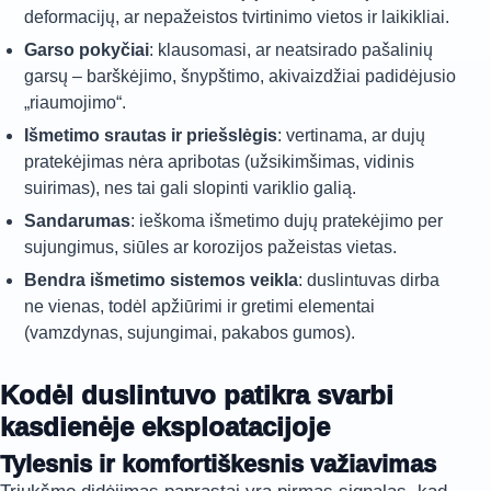
deformacijų, ar nepažeistos tvirtinimo vietos ir laikikliai.
Garso pokyčiai
: klausomasi, ar neatsirado pašalinių
garsų – barškėjimo, šnypštimo, akivaizdžiai padidėjusio
„riaumojimo“.
Išmetimo srautas ir priešslėgis
: vertinama, ar dujų
pratekėjimas nėra apribotas (užsikimšimas, vidinis
suirimas), nes tai gali slopinti variklio galią.
Sandarumas
: ieškoma išmetimo dujų pratekėjimo per
sujungimus, siūles ar korozijos pažeistas vietas.
Bendra išmetimo sistemos veikla
: duslintuvas dirba
ne vienas, todėl apžiūrimi ir gretimi elementai
(vamzdynas, sujungimai, pakabos gumos).
Kodėl duslintuvo patikra svarbi
kasdienėje eksploatacijoje
Tylesnis ir komfortiškesnis važiavimas