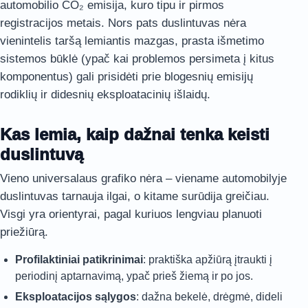
automobilio CO₂ emisija, kuro tipu ir pirmos
registracijos metais. Nors pats duslintuvas nėra
vienintelis taršą lemiantis mazgas, prasta išmetimo
sistemos būklė (ypač kai problemos persimeta į kitus
komponentus) gali prisidėti prie blogesnių emisijų
rodiklių ir didesnių eksploatacinių išlaidų.
Kas lemia, kaip dažnai tenka keisti
duslintuvą
Vieno universalaus grafiko nėra – viename automobilyje
duslintuvas tarnauja ilgai, o kitame surūdija greičiau.
Visgi yra orientyrai, pagal kuriuos lengviau planuoti
priežiūrą.
Profilaktiniai patikrinimai
: praktiška apžiūrą įtraukti į
periodinį aptarnavimą, ypač prieš žiemą ir po jos.
Eksploatacijos sąlygos
: dažna bekelė, drėgmė, dideli