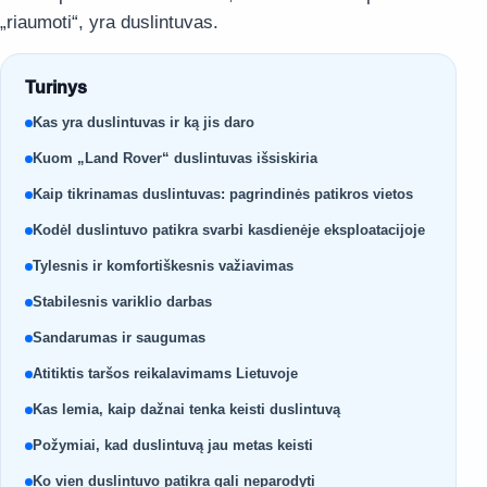
„riaumoti“, yra duslintuvas.
Turinys
Kas yra duslintuvas ir ką jis daro
Kuom „Land Rover“ duslintuvas išsiskiria
Kaip tikrinamas duslintuvas: pagrindinės patikros vietos
Kodėl duslintuvo patikra svarbi kasdienėje eksploatacijoje
Tylesnis ir komfortiškesnis važiavimas
Stabilesnis variklio darbas
Sandarumas ir saugumas
Atitiktis taršos reikalavimams Lietuvoje
Kas lemia, kaip dažnai tenka keisti duslintuvą
Požymiai, kad duslintuvą jau metas keisti
Ko vien duslintuvo patikra gali neparodyti