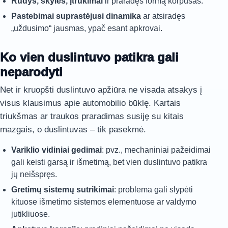
Rūdys, skylės, įtrūkimai
ir praradęs formą korpusas.
Pastebimai suprastėjusi dinamika
ar atsiradęs
„uždusimo“ jausmas, ypač esant apkrovai.
Ko vien duslintuvo patikra gali
neparodyti
Net ir kruopšti duslintuvo apžiūra ne visada atsakys į
visus klausimus apie automobilio būklę. Kartais
triukšmas ar traukos praradimas susiję su kitais
mazgais, o duslintuvas – tik pasekmė.
Variklio vidiniai gedimai
: pvz., mechaniniai pažeidimai
gali keisti garsą ir išmetimą, bet vien duslintuvo patikra
jų neišspręs.
Gretimų sistemų sutrikimai
: problema gali slypėti
kituose išmetimo sistemos elementuose ar valdymo
jutikliuose.