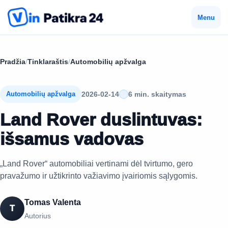
Menu
Pradžia
/
Tinklaraštis
/
Automobilių apžvalga
2026-02-14
6 min. skaitymas
Automobilių apžvalga
Land Rover duslintuvas:
išsamus vadovas
„Land Rover“ automobiliai vertinami dėl tvirtumo, gero
pravažumo ir užtikrinto važiavimo įvairiomis sąlygomis.
Tomas Valenta
T
Autorius