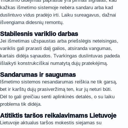
Triukšmo didėjimas paprastai yra pirmas signalas, kad
kažkas išmetimo sistemoje nebėra sandaru arba kad
duslintuvo vidus pradėjo irti. Laiku sureagavus, dažnai
išvengiama didesnių remontų.
Stabilesnis variklio darbas
Jei išmetimas užspaustas arba priešslėgis neteisingas,
variklis gali prarasti dalį galios, atsiranda vangumas,
kartais didėja sąnaudos. Tvarkingas duslintuvas padeda
išlaikyti konstrukciškai numatytą dujų pratekėjimą.
Sandarumas ir saugumas
Išmetimo sistemos nesandarumas reiškia ne tik garsą,
bet ir karštų dujų prasiveržimą ten, kur jų neturi būti.
Dėl to gali greičiau senti aplinkinės detalės, o su laiku
problema tik didėja.
Atitiktis taršos reikalavimams Lietuvoje
Lietuvoje aktualus taršos mokestis siejamas su