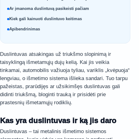
Ar įmanoma duslintuvą pasikeisti pačiam
Kiek gali kainuoti duslintuvo keitimas
Apibendrinimas
Duslintuvas atsakingas už triukšmo slopinimą ir
taisyklingą išmetamųjų dujų kelią. Kai jis veikia
tinkamai, automobilis važiuoja tyliau, variklis „kvėpuoja“
lengviau, o išmetimo sistema išlieka sandari. Tuo tarpu
pažeistas, prarūdijęs ar užsikimšęs duslintuvas gali
didinti triukšmą, bloginti trauką ir prisidėti prie
prastesnių išmetamųjų rodiklių.
Kas yra duslintuvas ir ką jis daro
Duslintuvas – tai metalinis išmetimo sistemos