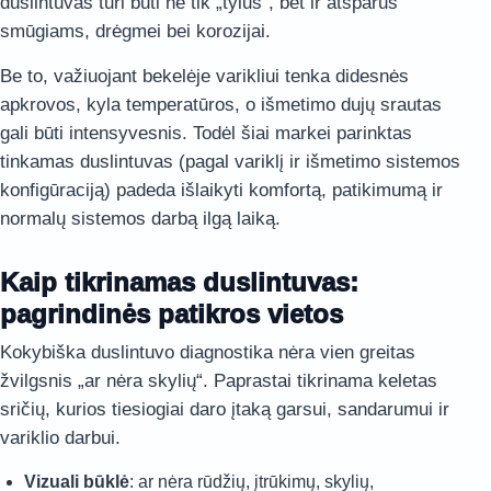
duslintuvas turi būti ne tik „tylus“, bet ir atsparus
smūgiams, drėgmei bei korozijai.
Be to, važiuojant bekelėje varikliui tenka didesnės
apkrovos, kyla temperatūros, o išmetimo dujų srautas
gali būti intensyvesnis. Todėl šiai markei parinktas
tinkamas duslintuvas (pagal variklį ir išmetimo sistemos
konfigūraciją) padeda išlaikyti komfortą, patikimumą ir
normalų sistemos darbą ilgą laiką.
Kaip tikrinamas duslintuvas:
pagrindinės patikros vietos
Kokybiška duslintuvo diagnostika nėra vien greitas
žvilgsnis „ar nėra skylių“. Paprastai tikrinama keletas
sričių, kurios tiesiogiai daro įtaką garsui, sandarumui ir
variklio darbui.
Vizuali būklė
: ar nėra rūdžių, įtrūkimų, skylių,