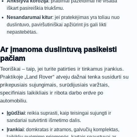
Ankstyva korozija
: pradiniai pažeidimai ne visada
iškart pasireiškia triukšmu.
Nesandarumai kitur
: jei pratekėjimas yra toliau nuo
duslintuvo, paviršutiniškai apžiūrint jis gali likti
nepastebėtas.
Ar įmanoma duslintuvą pasikeisti
pačiam
Teoriškai – taip, jei turite patirties ir tinkamus įrankius.
Praktikoje „Land Rover“ atveju dažnai tenka susidurti su
prikepusiais sujungimais, surūdijusiais varžtais,
specifiniais laikikliais ir ribota darbo erdve po
automobiliu.
Įgūdžiai
: reikia suprasti, kaip teisingai sujungti ir
sandariai sutvirtinti išmetimo dalis.
Įrankiai
: domkratas ir atramos, galvučių komplektas,
laikiklių nuėmimo priemonės, kartais spaustuvai ar