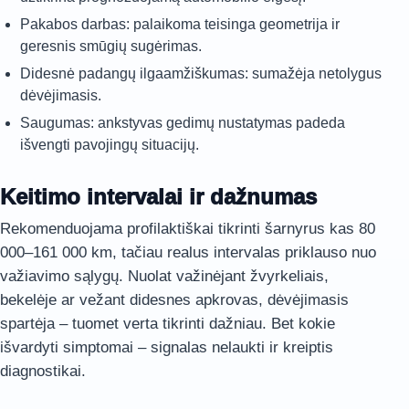
Pakabos darbas: palaikoma teisinga geometrija ir
geresnis smūgių sugėrimas.
Didesnė padangų ilgaamžiškumas: sumažėja netolygus
dėvėjimasis.
Saugumas: ankstyvas gedimų nustatymas padeda
išvengti pavojingų situacijų.
Keitimo intervalai ir dažnumas
Rekomenduojama profilaktiškai tikrinti šarnyrus kas 80
000–161 000 km, tačiau realus intervalas priklauso nuo
važiavimo sąlygų. Nuolat važinėjant žvyrkeliais,
bekelėje ar vežant didesnes apkrovas, dėvėjimasis
spartėja – tuomet verta tikrinti dažniau. Bet kokie
išvardyti simptomai – signalas nelaukti ir kreiptis
diagnostikai.