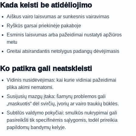
Kada keisti be atidėliojimo
Aiškus vairo laisvumas ar sunkesnis vairavimas
Ryškūs garsai priekinėje pakaboje
Esminis laisvumas arba pažeidimai nustatyti apžiūros
metu
Greitai atsirandantis netolygus padangų dėvėjimasis
Ko patikra gali neatskleisti
Vidinis nusidėvėjimas: kai kurie vidiniai pažeidimai
plika akimi nematomi.
Susijusių mazgų įtaka: šarnyrų problemos gali
„maskuotis“ dėl svirčių, įvorių ar vairo traukių būklės.
Subtilūs valdymo pokyčiai: smulkūs nukrypimai gali
pasireikšti tik specifinėmis sąlygomis, todėl prireikia
papildomų bandymų kelyje.