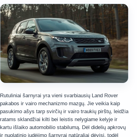
Rutuliniai šarnyrai yra vieni svarbiausių Land Rover
pakabos ir vairo mechanizmo mazgų. Jie veikia kaip
pasukimo ašys tarp svirčių ir vairo traukių pirštų, leidžia
ratams sklandžiai kilti bei leistis nelygiame kelyje ir
kartu išlaiko automobilio stabilumą. Dėl didelių apkrovų
ir nuolatinio judėjimo šarnyrai natūraliai dėvisi, todėl