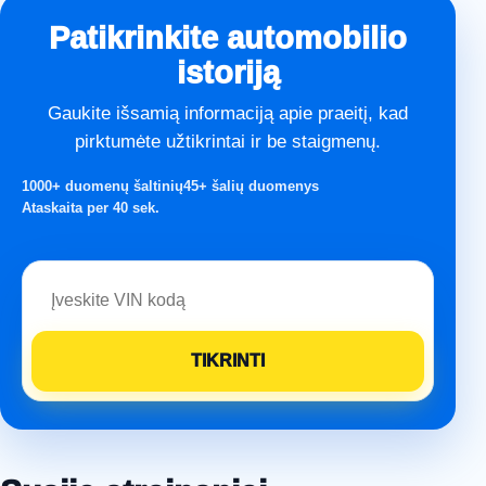
Patikrinkite automobilio
istoriją
Gaukite išsamią informaciją apie praeitį, kad
pirktumėte užtikrintai ir be staigmenų.
1000+ duomenų šaltinių
45+ šalių duomenys
Ataskaita per 40 sek.