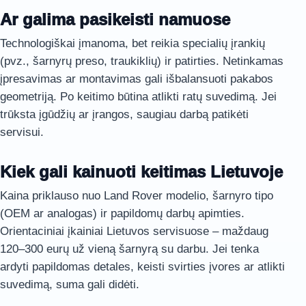
Ar galima pasikeisti namuose
Technologiškai įmanoma, bet reikia specialių įrankių
(pvz., šarnyrų preso, traukiklių) ir patirties. Netinkamas
įpresavimas ar montavimas gali išbalansuoti pakabos
geometriją. Po keitimo būtina atlikti ratų suvedimą. Jei
trūksta įgūdžių ar įrangos, saugiau darbą patikėti
servisui.
Kiek gali kainuoti keitimas Lietuvoje
Kaina priklauso nuo Land Rover modelio, šarnyro tipo
(OEM ar analogas) ir papildomų darbų apimties.
Orientaciniai įkainiai Lietuvos servisuose – maždaug
120–300 eurų už vieną šarnyrą su darbu. Jei tenka
ardyti papildomas detales, keisti svirties įvores ar atlikti
suvedimą, suma gali didėti.