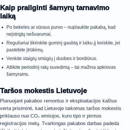
Kaip prailginti šarnyrų tarnavimo
laiką
Po bekelės ar sūraus purvo – nuplaukite pakabą, kad
neįstrigtų nešvarumai.
Reguliariai tikrinkite guminį gaubtą ir laiku jį keiskite, jei
pastebite įtrūkimų.
Venkite staigių smūgių į duobes ir bordiūrus.
Atlikite periodinį ratų suvedimą – tai mažina apkrovas
šarnyrams.
Taršos mokestis Lietuvoje
Planuojant pakabos remontus ir eksploatacijos kaštus
verta prisiminti, kad Lietuvoje taikomas taršos mokestis
priklauso nuo CO₂ emisijos, kuro tipo ir pirmos
registracijos metų. Tvarkingas pakabos darbas padeda