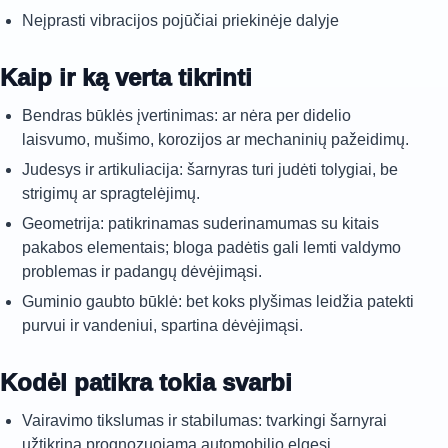
Neįprasti vibracijos pojūčiai priekinėje dalyje
Kaip ir ką verta tikrinti
Bendras būklės įvertinimas: ar nėra per didelio
laisvumo, mušimo, korozijos ar mechaninių pažeidimų.
Judesys ir artikuliacija: šarnyras turi judėti tolygiai, be
strigimų ar spragtelėjimų.
Geometrija: patikrinamas suderinamumas su kitais
pakabos elementais; bloga padėtis gali lemti valdymo
problemas ir padangų dėvėjimąsi.
Guminio gaubto būklė: bet koks plyšimas leidžia patekti
purvui ir vandeniui, spartina dėvėjimąsi.
Kodėl patikra tokia svarbi
Vairavimo tikslumas ir stabilumas: tvarkingi šarnyrai
užtikrina prognozuojamą automobilio elgesį.