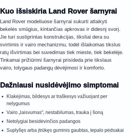
Kuo išsiskiria Land Rover šarnyrai
Land Rover modeliuose šarnyrai sukurti atlaikyti
bekelės smūgius, kintančias apkrovas ir didesnį svorį.
Jie turi sustiprintas konstrukcijas, tiksliai dera su
svirtimis ir vairo mechanizmu, todėl išlaikomas tikslus
ratų išvirtimas bei suvedimas tiek mieste, tiek bekelėje.
Tinkamai prižiūrimi šarnyrai prisideda prie tikslaus
vairo, tolygaus padangų dėvėjimosi ir komforto.
Dažniausi nusidėvėjimo simptomai
Klakėjimas, bildesys ar traškesys važiuojant per
nelygumus
Vairo „laisvumas“, nestabilumas, trauka į šoną
Netolygiai besidėvinčios padangos
Suplyšęs arba įtrūkęs guminis gaubtas, tepalo pėdsakai