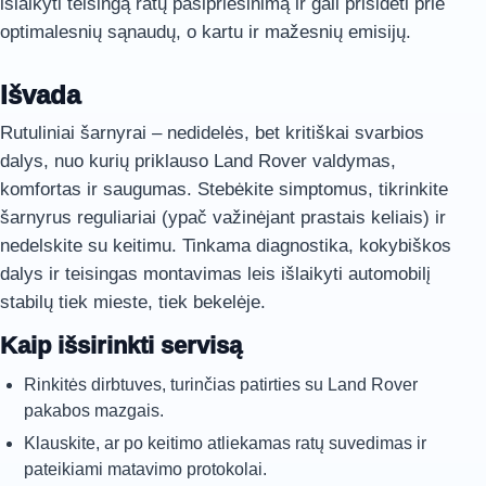
išlaikyti teisingą ratų pasipriešinimą ir gali prisidėti prie
optimalesnių sąnaudų, o kartu ir mažesnių emisijų.
Išvada
Rutuliniai šarnyrai – nedidelės, bet kritiškai svarbios
dalys, nuo kurių priklauso Land Rover valdymas,
komfortas ir saugumas. Stebėkite simptomus, tikrinkite
šarnyrus reguliariai (ypač važinėjant prastais keliais) ir
nedelskite su keitimu. Tinkama diagnostika, kokybiškos
dalys ir teisingas montavimas leis išlaikyti automobilį
stabilų tiek mieste, tiek bekelėje.
Kaip išsirinkti servisą
Rinkitės dirbtuves, turinčias patirties su Land Rover
pakabos mazgais.
Klauskite, ar po keitimo atliekamas ratų suvedimas ir
pateikiami matavimo protokolai.