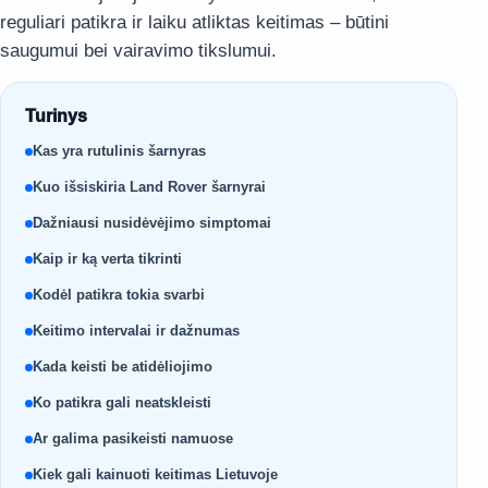
reguliari patikra ir laiku atliktas keitimas – būtini
saugumui bei vairavimo tikslumui.
Turinys
Kas yra rutulinis šarnyras
Kuo išsiskiria Land Rover šarnyrai
Dažniausi nusidėvėjimo simptomai
Kaip ir ką verta tikrinti
Kodėl patikra tokia svarbi
Keitimo intervalai ir dažnumas
Kada keisti be atidėliojimo
Ko patikra gali neatskleisti
Ar galima pasikeisti namuose
Kiek gali kainuoti keitimas Lietuvoje