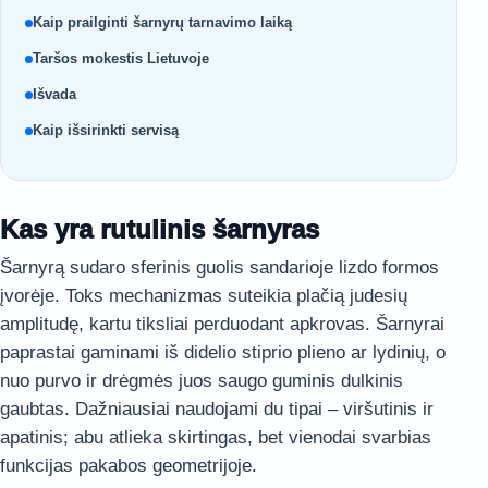
Kaip prailginti šarnyrų tarnavimo laiką
Taršos mokestis Lietuvoje
Išvada
Kaip išsirinkti servisą
Kas yra rutulinis šarnyras
Šarnyrą sudaro sferinis guolis sandarioje lizdo formos
įvorėje. Toks mechanizmas suteikia plačią judesių
amplitudę, kartu tiksliai perduodant apkrovas. Šarnyrai
paprastai gaminami iš didelio stiprio plieno ar lydinių, o
nuo purvo ir drėgmės juos saugo guminis dulkinis
gaubtas. Dažniausiai naudojami du tipai – viršutinis ir
apatinis; abu atlieka skirtingas, bet vienodai svarbias
funkcijas pakabos geometrijoje.