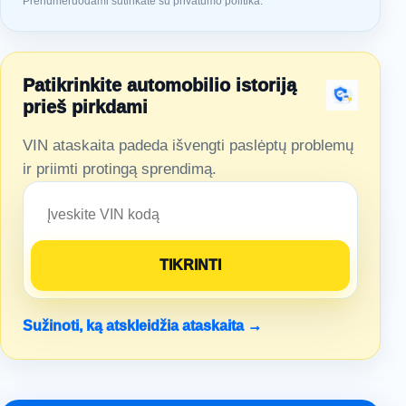
Prenumeruodami sutinkate su privatumo politika.
Patikrinkite automobilio istoriją
prieš pirkdami
VIN ataskaita padeda išvengti paslėptų problemų
ir priimti protingą sprendimą.
Sužinoti, ką atskleidžia ataskaita →