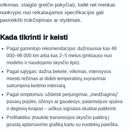
vilkimas, staigūs greičio pokyčiai), todėl net menkas
nuokrypis nuo reikalaujamos specifikacijos gali
pasireikšti trūkčiojimais ar slydimais.
Kada tikrinti ir keisti
Pagal gamintojo rekomendacijas: dažniausiai kas 48
000–96 000 km arba kas 2–5 metus (priklauso nuo
modelio ir naudojamo skysčio tipo).
Pagal sąlygas: dažna bekele, vilkimas, intensyvus
miesto režimas ar dideli temperatūrų svyravimai
sutrumpina keitimo intervalą.
Pagal simptomus: uždelsti perjungimai, „medžiaginių“
pavarų pojūtis, ūžesys ar gaudesys, patamsėjusi spalva
ir degėsių kvapas – aiškus signalas skubiai patikrinti.
Profilaktika: įtraukite transmisijos skysčio patikrą į
įprastą aptarnavimo grafiką kartu su nuotėkių paieška.