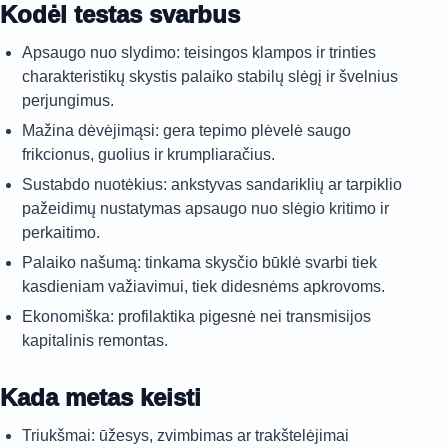
Kodėl testas svarbus
Apsaugo nuo slydimo: teisingos klampos ir trinties
charakteristikų skystis palaiko stabilų slėgį ir švelnius
perjungimus.
Mažina dėvėjimąsi: gera tepimo plėvelė saugo
frikcionus, guolius ir krumpliaračius.
Sustabdo nuotėkius: ankstyvas sandariklių ar tarpiklio
pažeidimų nustatymas apsaugo nuo slėgio kritimo ir
perkaitimo.
Palaiko našumą: tinkama skysčio būklė svarbi tiek
kasdieniam važiavimui, tiek didesnėms apkrovoms.
Ekonomiška: profilaktika pigesnė nei transmisijos
kapitalinis remontas.
Kada metas keisti
Triukšmai: ūžesys, zvimbimas ar trakštelėjimai