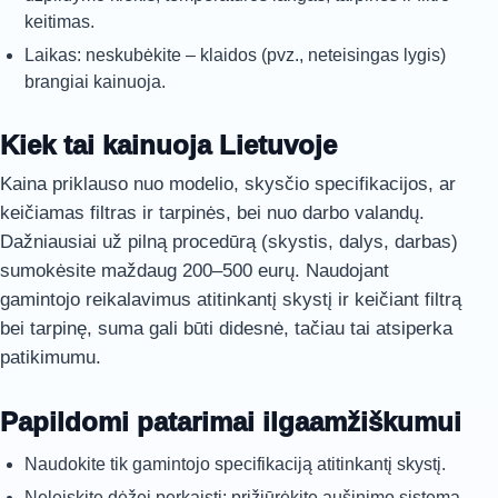
keitimas.
Laikas: neskubėkite – klaidos (pvz., neteisingas lygis)
brangiai kainuoja.
Kiek tai kainuoja Lietuvoje
Kaina priklauso nuo modelio, skysčio specifikacijos, ar
keičiamas filtras ir tarpinės, bei nuo darbo valandų.
Dažniausiai už pilną procedūrą (skystis, dalys, darbas)
sumokėsite maždaug 200–500 eurų. Naudojant
gamintojo reikalavimus atitinkantį skystį ir keičiant filtrą
bei tarpinę, suma gali būti didesnė, tačiau tai atsiperka
patikimumu.
Papildomi patarimai ilgaamžiškumui
Naudokite tik gamintojo specifikaciją atitinkantį skystį.
Neleiskite dėžei perkaisti: prižiūrėkite aušinimo sistemą,