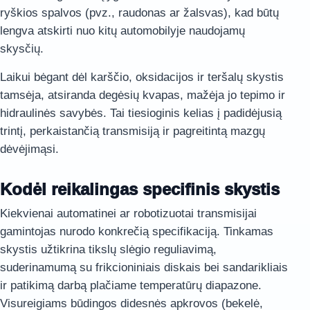
ryškios spalvos (pvz., raudonas ar žalsvas), kad būtų
lengva atskirti nuo kitų automobilyje naudojamų
skysčių.
Laikui bėgant dėl karščio, oksidacijos ir teršalų skystis
tamsėja, atsiranda degėsių kvapas, mažėja jo tepimo ir
hidraulinės savybės. Tai tiesioginis kelias į padidėjusią
trintį, perkaistančią transmisiją ir pagreitintą mazgų
dėvėjimąsi.
Kodėl reikalingas specifinis skystis
Kiekvienai automatinei ar robotizuotai transmisijai
gamintojas nurodo konkrečią specifikaciją. Tinkamas
skystis užtikrina tikslų slėgio reguliavimą,
suderinamumą su frikcioniniais diskais bei sandarikliais
ir patikimą darbą plačiame temperatūrų diapazone.
Visureigiams būdingos didesnės apkrovos (bekelė,