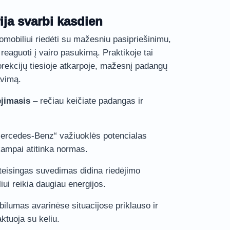
ija svarbi kasdien
tomobiliui riedėti su mažesniu pasipriešinimu,
au reaguoti į vairo pasukimą. Praktikoje tai
rekcijų tiesioje atkarpoje, mažesnį padangų
avimą.
jimasis
– rečiau keičiate padangas ir
.
ercedes-Benz“ važiuoklės potencialas
 kampai atitinka normas.
eisingas suvedimas didina riedėjimo
liui reikia daugiau energijos.
bilumas avarinėse situacijose priklauso ir
ktuoja su keliu.