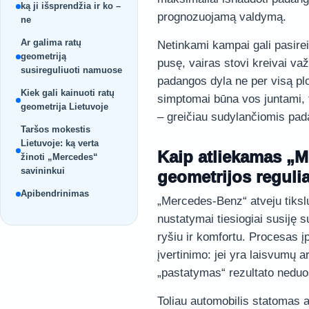
ką ji išsprendžia ir ko –
prognozuojamą valdymą.
ne
Ar galima ratų
Netinkami kampai gali pasireikš
geometriją
pusę, vairas stovi kreivai važi
susireguliuoti namuose
padangos dyla ne per visą plot
Kiek gali kainuoti ratų
simptomai būna vos juntami, ta
geometrija Lietuvoje
– greičiau sudylančiomis pad
Taršos mokestis
Lietuvoje: ką verta
Kaip atliekamas „M
žinoti „Mercedes“
savininkui
geometrijos reguli
Apibendrinimas
„Mercedes-Benz“ atveju tiks
nustatymai tiesiogiai susiję 
ryšiu ir komfortu. Procesas 
įvertinimo: jei yra laisvumų 
„pastatymas“ rezultato neduo
Toliau automobilis statomas a