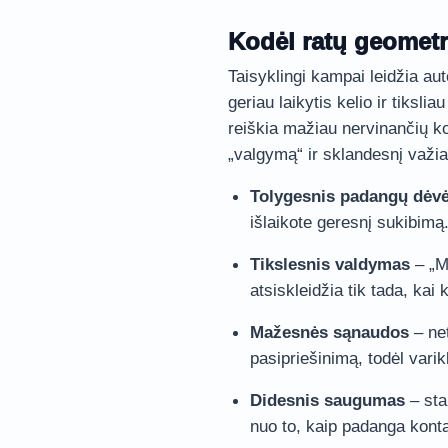
Kodėl ratų geometr
Taisyklingi kampai leidžia au
geriau laikytis kelio ir tiksli
reiškia mažiau nervinančių ko
„valgymą“ ir sklandesnį važi
Tolygesnis padangų dėvė
išlaikote geresnį sukibimą
Tikslesnis valdymas
– „M
atsiskleidžia tik tada, kai
Mažesnės sąnaudos
– net
pasipriešinimą, todėl varik
Didesnis saugumas
– sta
nuo to, kaip padanga konta