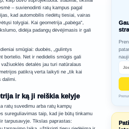
 kaip buvo suprojektuota: stabiliai, tiksliai
 esmė – suvienodinti ratų kampus pagal
jas, kad automobilis riedėtų tiesiai, vairas
Gau
ėtųsi tolygiai. Kai geometrija „pabėga“,
str
kslumo, didėja padangų dėvėjimasis ir gali
Pren
ieniai smūgiai: duobės, „gulintys
pata
t bortelio. Net ir nedidelis smūgis gali
nauj
važiuoklės detalės jau turi natūralaus
etrijos patikrą verta laikyti ne „tik kai
s dalimi.
ija ir ką ji reiškia kelyje
Prenum
ma ratų suvedimu arba ratų kampų
es sureguliavimas taip, kad jie būtų tinkamu
ir tarpusavyje. Tikslas paprastas:
Pat
tarnavimo laiką, užtikrinti tiesų riedėjimą ir