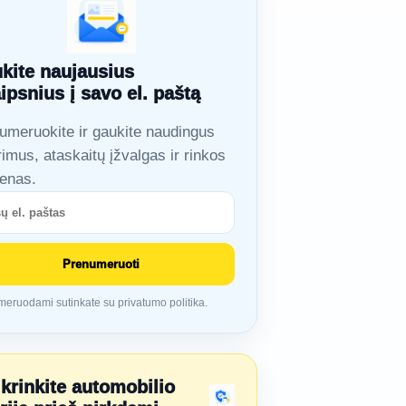
kite naujausius
aipsnius į savo el. paštą
umeruokite ir gaukite naudingus
rimus, ataskaitų įžvalgas ir rinkos
ienas.
Prenumeruoti
eruodami sutinkate su privatumo politika.
ikrinkite automobilio