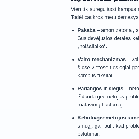
Vien tik sureguliuoti kampus 
Todėl patikros metu dėmesys
Pakaba
– amortizatoriai, s
Susidėvėjusios detalės kei
„neišsilaiko“.
Vairo mechanizmas
– vai
šiose vietose tiesiogiai ga
kampus tiksliai.
Padangos ir slėgis
– neto
išduoda geometrijos proble
matavimų tikslumą.
Kėbulo/geometrijos simet
smūgį, gali būti, kad prob
pakitimai.