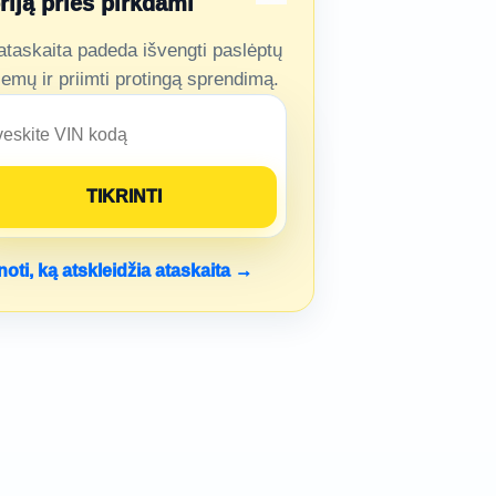
oriją prieš pirkdami
ataskaita padeda išvengti paslėptų
lemų ir priimti protingą sprendimą.
noti, ką atskleidžia ataskaita →