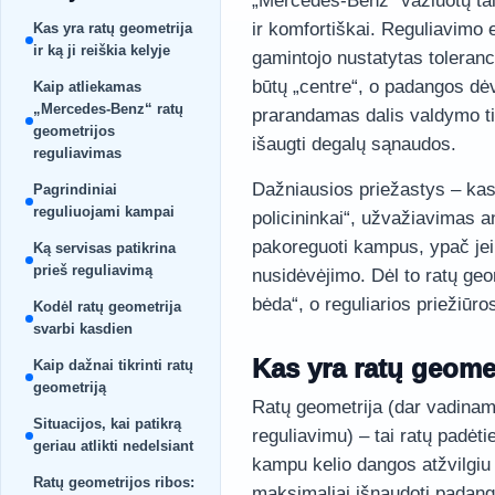
„Mercedes-Benz“ važiuotų taip,
ir komfortiškai. Reguliavimo
Kas yra ratų geometrija
ir ką ji reiškia kelyje
gamintojo nustatytas toleranci
būtų „centre“, o padangos dėv
Kaip atliekamas
„Mercedes-Benz“ ratų
prarandamas dalis valdymo ti
geometrijos
išaugti degalų sąnaudos.
reguliavimas
Dažniausios priežastys – kasd
Pagrindiniai
reguliuojami kampai
policininkai“, užvažiavimas an
pakoreguoti kampus, ypač jei 
Ką servisas patikrina
prieš reguliavimą
nusidėvėjimo. Dėl to ratų geom
bėda“, o reguliarios priežiūro
Kodėl ratų geometrija
svarbi kasdien
Kas yra ratų geometr
Kaip dažnai tikrinti ratų
geometriją
Ratų geometrija (dar vadina
Situacijos, kai patikrą
reguliavimu) – tai ratų padėti
geriau atlikti nedelsiant
kampu kelio dangos atžvilgiu 
Ratų geometrijos ribos:
maksimaliai išnaudoti padangų 