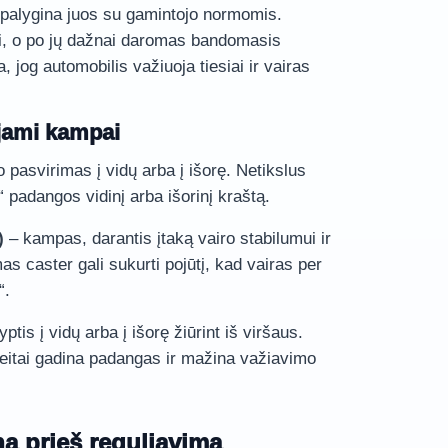
palygina juos su gamintojo normomis.
i, o po jų dažnai daromas bandomasis
, jog automobilis važiuoja tiesiai ir vairas
ojami kampai
o pasvirimas į vidų arba į išorę. Netikslus
 padangos vidinį arba išorinį kraštą.
)
– kampas, darantis įtaką vairo stabilumui ir
as caster gali sukurti pojūtį, kad vairas per
“.
ptis į vidų arba į išorę žiūrint iš viršaus.
eitai gadina padangas ir mažina važiavimo
na prieš reguliavimą