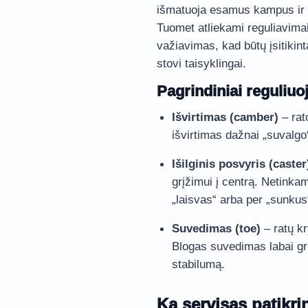
išmatuoja esamus kampus ir 
Tuomet atliekami reguliavima
važiavimas, kad būtų įsitikinta
stovi taisyklingai.
Pagrindiniai reguliu
Išvirtimas (camber)
– rat
išvirtimas dažnai „suvalgo“
Išilginis posvyris (caster
grįžimui į centrą. Netinkam
„laisvas“ arba per „sunkus
Suvedimas (toe)
– ratų kry
Blogas suvedimas labai gr
stabilumą.
Ką servisas patikri