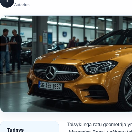
T
Autorius
Taisyklinga ratų geometrija yr
Turinys