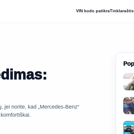
VIN kodo patikra
Tinklaraštis
Pop
edimas:
ų, jei norite, kad „Mercedes-Benz“
r komfortiškai.