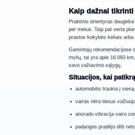
Kaip dažnai tikrinti
Praktinis orientyras daugeliui 
per metus. Taip pat verta plan
prastos kokybės keliais arba
Gamintojų rekomendacijose 
mylių, tai yra apie 16 093 km,
savo važiavimo sąlygų.
Situacijos, kai patikrą
automobilis traukia į vieną
vairas nėra tiesus važiuoja
atsirado vibracija vairo zo
padangos pradėjo dilti neto