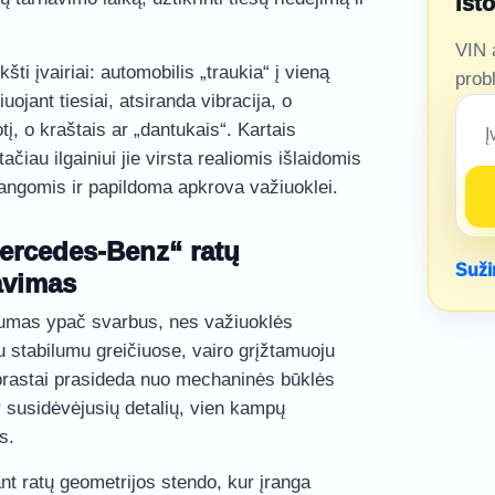
ist
VIN 
ti įvairiai: automobilis „traukia“ į vieną
prob
uojant tiesiai, atsiranda vibracija, o
į, o kraštais ar „dantukais“. Kartais
čiau ilgainiui jie virsta realiomis išlaidomis
angomis ir papildoma apkrova važiuoklei.
ercedes-Benz“ ratų
Suži
avimas
lumas ypač svarbus, nes važiuoklės
su stabilumu greičiuose, vairo grįžtamuoju
įprastai prasideda nuo mechaninės būklės
ar susidėvėjusių detalių, vien kampų
s.
nt ratų geometrijos stendo, kur įranga