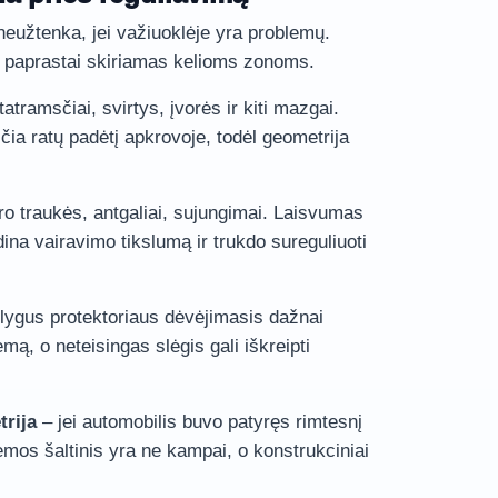
neužtenka, jei važiuoklėje yra problemų.
 paprastai skiriamas kelioms zonoms.
tatramsčiai, svirtys, įvorės ir kiti mazgai.
čia ratų padėtį apkrovoje, todėl geometrija
ro traukės, antgaliai, sujungimai. Laisvumas
dina vairavimo tikslumą ir trukdo sureguliuoti
lygus protektoriaus dėvėjimasis dažnai
mą, o neteisingas slėgis gali iškreipti
rija
– jei automobilis buvo patyręs rimtesnį
lemos šaltinis yra ne kampai, o konstrukciniai