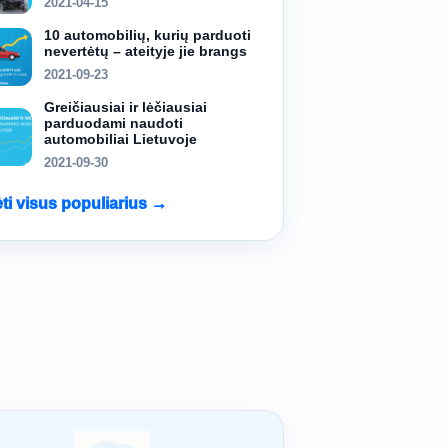
2021-04-15
10 automobilių, kurių parduoti
nevertėtų – ateityje jie brangs
2021-09-23
Greičiausiai ir lėčiausiai
parduodami naudoti
automobiliai Lietuvoje
2021-09-30
ėti visus populiarius →