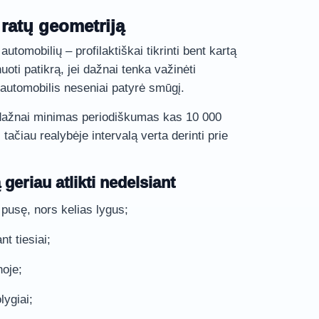
 ratų geometriją
automobilių – profilaktiškai tikrinti bent kartą
uoti patikrą, jei dažnai tenka važinėti
 automobilis neseniai patyrė smūgį.
dažnai minimas periodiškumas kas 10 000
 tačiau realybėje intervalą verta derinti prie
 geriau atlikti nedelsiant
 pusę, nors kelias lygus;
nt tiesiai;
noje;
lygiai;