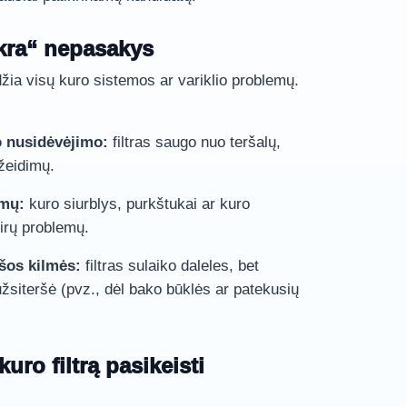
ikra“ nepasakys
džia visų kuro sistemos ar variklio problemų.
o nusidėvėjimo:
filtras saugo nuo teršalų,
žeidimų.
imų:
kuro siurblys, purkštukai ar kuro
kirų problemų.
ršos kilmės:
filtras sulaiko daleles, bet
žsiteršė (pvz., dėl bako būklės ar patekusių
uro filtrą pasikeisti