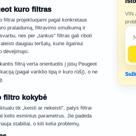
ist
eot kuro filtras
VIN 
 filtrai projektuojami pagal konkretaus
prob
kuro pralaidumą, filtravimo smulkumą ir
arbu, nes per „tankus“ filtras gali riboti
aleisti daugiau teršalų, kurie ilgainiui
io dėvėjimąsi.
kantis filtrą verta orientuotis į jūsų Peugeot
aciją (pagal variklio tipą ir kuro rūšį), o ne
Suži
ę.
 filtro kokybė
ualu tik „keisti ar nekeisti“, patys filtrai
l kelis esminius parametrus. Jie padeda
rnauja stabiliai, o kiti kelia problemų.
as