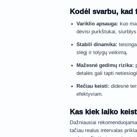
Kodėl svarbu, kad fi
Variklio apsauga:
kuo maži
dėvisi purkštukai, siurblys 
Stabili dinamika:
teisinga
slėgį ir tolygų veikimą.
Mažesnė gedimų rizika:
p
detalės gali tapti netiesio
Rečiau keisti:
didesnė terša
efektyviam.
Kas kiek laiko keist
Dažniausiai rekomenduojama k
tačiau realus intervalas prikl