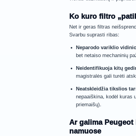
Ko kuro filtro „pat
Net ir geras filtras neišspren
Svarbu suprasti ribas:
Neparodo variklio vidini
bet netaiso mechaninių pa
Neidentifikuoja kitų ged
magistralės gali turėti ats
Neatskleidžia tikslios ta
nepaaiškina, kodėl kuras u
priemaišų).
Ar galima Peugeot k
namuose