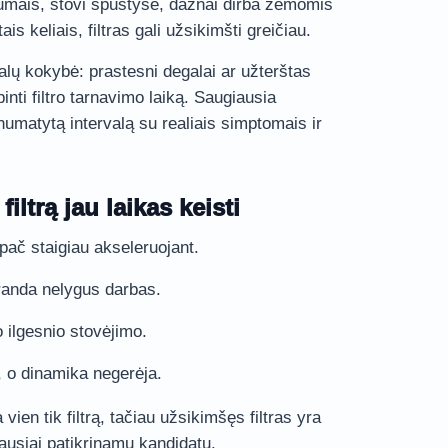
tumais, stovi spūstyse, dažnai dirba žemomis
s keliais, filtras gali užsikimšti greičiau.
galų kokybė: prastesni degalai ar užterštas
nti filtro tarnavimo laiką. Saugiausia
 numatytą intervalą su realiais simptomais ir
iltrą jau laikas keisti
ypač staigiau akseleruojant.
iranda nelygus darbas.
 ilgesnio stovėjimo.
 o dinamika negerėja.
vien tik filtrą, tačiau užsikimšęs filtras yra
ausiai patikrinamų kandidatų.