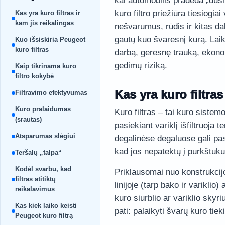
kai automobilis pradeda „dusi
kuro filtro priežiūra tiesiogiai
Kas yra kuro filtras ir
kam jis reikalingas
nešvarumus, rūdis ir kitas da
gautų kuo švaresnį kurą. Laiku
Kuo išsiskiria Peugeot
kuro filtras
darbą, geresnę trauką, ekon
gedimų riziką.
Kaip tikrinama kuro
filtro kokybė
Kas yra kuro filtras
Filtravimo efektyvumas
Kuro pralaidumas
Kuro filtras – tai kuro siste
(srautas)
pasiekiant variklį išfiltruoja 
Atsparumas slėgiui
degalinėse degaluose gali pasi
kad jos nepatektų į purkštuku
Teršalų „talpa“
Kodėl svarbu, kad
Priklausomai nuo konstrukcijos
filtras atitiktų
linijoje (tarp bako ir variklio
reikalavimus
kuro siurblio ar variklio skyr
Kas kiek laiko keisti
pati: palaikyti švarų kuro tieki
Peugeot kuro filtrą