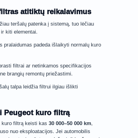
ltras atitiktų reikalavimus
au teršalų patenka į sistemą, tuo lėčiau
ir kiti elementai.
s pralaidumas padeda išlaikyti normalų kuro
rasti filtrai ar netinkamos specifikacijos
gine brangių remontų priežastimi.
lų talpa leidžia filtrui ilgiau išlikti
i Peugeot kuro filtrą
uro filtrą keisti kas
30 000–50 000 km
,
auso nuo eksploatacijos. Jei automobilis