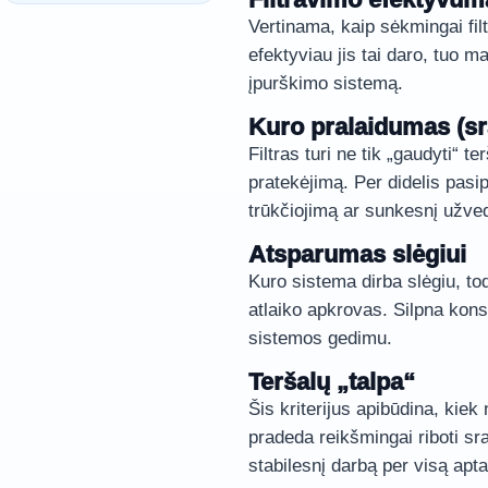
Vertinama, kaip sėkmingai fil
efektyviau jis tai daro, tuo 
įpurškimo sistemą.
Kuro pralaidumas (sr
Filtras turi ne tik „gaudyti“ t
pratekėjimą. Per didelis pasi
trūkčiojimą ar sunkesnį užv
Atsparumas slėgiui
Kuro sistema dirba slėgiu, tod
atlaiko apkrovas. Silpna konst
sistemos gedimu.
Teršalų „talpa“
Šis kriterijus apibūdina, kiek 
pradeda reikšmingai riboti sr
stabilesnį darbą per visą apt