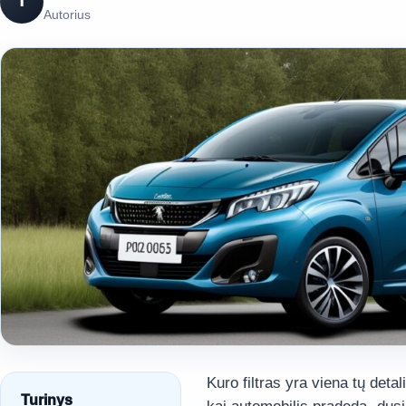
T
Autorius
Kuro filtras yra viena tų deta
Turinys