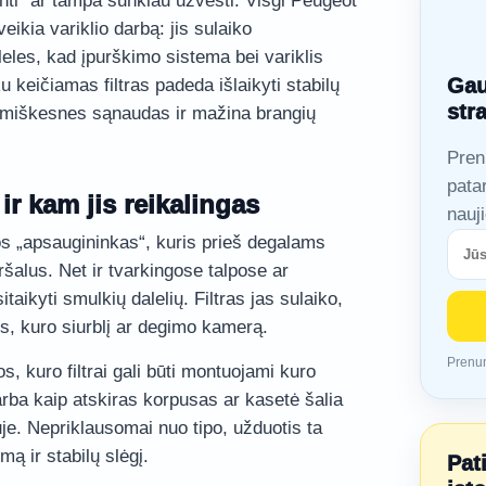
nti“ ar tampa sunkiau užvesti. Visgi Peugeot
 veikia variklio darbą: jis sulaiko
leles, kad įpurškimo sistema bei variklis
Gau
 keičiamas filtras padeda išlaikyti stabilų
str
omiškesnes sąnaudas ir mažina brangių
Pren
pata
 ir kam jis reikalingas
nauj
mos „apsaugininkas“, kuris prieš degalams
teršalus. Net ir tvarkingose talpose ar
taikyti smulkių dalelių. Filtras jas sulaiko,
s, kuro siurblį ar degimo kamerą.
Prenum
, kuro filtrai gali būti montuojami kuro
) arba kaip atskiras korpusas ar kasetė šalia
iuje. Nepriklausomai nuo tipo, užduotis ta
mą ir stabilų slėgį.
Pat