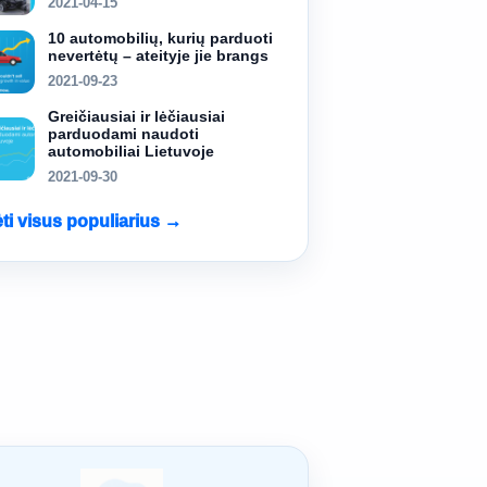
2021-04-15
10 automobilių, kurių parduoti
nevertėtų – ateityje jie brangs
2021-09-23
Greičiausiai ir lėčiausiai
parduodami naudoti
automobiliai Lietuvoje
2021-09-30
ėti visus populiarius →