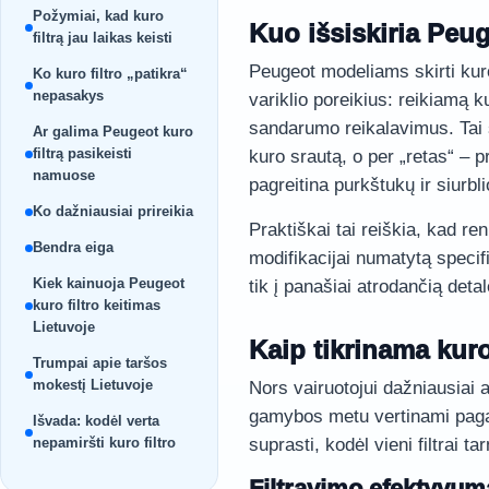
Požymiai, kad kuro
Kuo išsiskiria Peug
filtrą jau laikas keisti
Peugeot modeliams skirti kuro
Ko kuro filtro „patikra“
nepasakys
variklio poreikius: reikiamą 
sandarumo reikalavimus. Tai sv
Ar galima Peugeot kuro
filtrą pasikeisti
kuro srautą, o per „retas“ – pr
namuose
pagreitina purkštukų ir siurbl
Ko dažniausiai prireikia
Praktiškai tai reiškia, kad ren
Bendra eiga
modifikacijai numatytą specifik
Kiek kainuoja Peugeot
tik į panašiai atrodančią detal
kuro filtro keitimas
Lietuvoje
Kaip tikrinama kuro
Trumpai apie taršos
mokestį Lietuvoje
Nors vairuotojui dažniausiai akt
gamybos metu vertinami paga
Išvada: kodėl verta
nepamiršti kuro filtro
suprasti, kodėl vieni filtrai ta
Filtravimo efektyvum