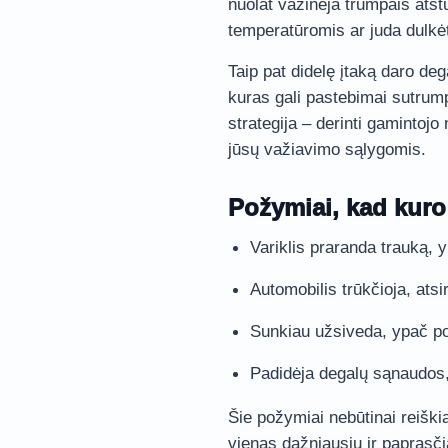
nuolat važinėja trumpais ats
temperatūromis ar juda dulkėtai
Taip pat didelę įtaką daro de
kuras gali pastebimai sutrumpi
strategija – derinti gamintojo
jūsų važiavimo sąlygomis.
Požymiai, kad kuro f
Variklis praranda trauką, 
Automobilis trūkčioja, ats
Sunkiau užsiveda, ypač po
Padidėja degalų sąnaudos,
Šie požymiai nebūtinai reiškia 
vienas dažniausių ir paprasči