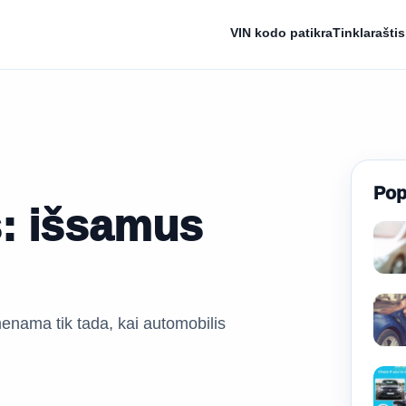
VIN kodo patikra
Tinklaraštis
Pop
s: išsamus
imenama tik tada, kai automobilis