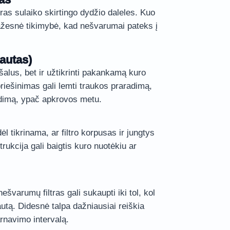
tras sulaiko skirtingo dydžio daleles. Kuo
mažesnė tikimybė, kad nešvarumai pateks į
autas)
eršalus, bet ir užtikrinti pakankamą kuro
priešinimas gali lemti traukos praradimą,
edimą, ypač apkrovos metu.
ėl tikrinama, ar filtro korpusas ir jungtys
rukcija gali baigtis kuro nuotėkiu ar
nešvarumų filtras gali sukaupti iki tol, kol
autą. Didesnė talpa dažniausiai reiškia
arnavimo intervalą.