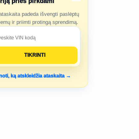
oriją prieš pirkdami
ataskaita padeda išvengti paslėptų
lemų ir priimti protingą sprendimą.
noti, ką atskleidžia ataskaita →