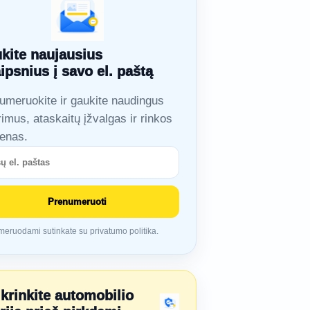
kite naujausius
aipsnius į savo el. paštą
umeruokite ir gaukite naudingus
rimus, ataskaitų įžvalgas ir rinkos
ienas.
Prenumeruoti
eruodami sutinkate su privatumo politika.
ikrinkite automobilio