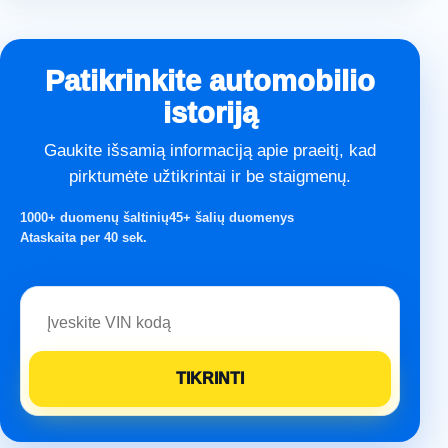
Patikrinkite automobilio
istoriją
Gaukite išsamią informaciją apie praeitį, kad
pirktumėte užtikrintai ir be staigmenų.
1000+ duomenų šaltinių
45+ šalių duomenys
Ataskaita per 40 sek.