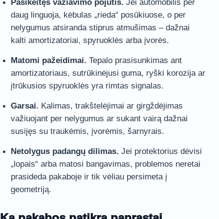
Pasikeitęs važiavimo pojūtis.
Jei automobilis per
daug linguoja, kėbulas „rieda“ posūkiuose, o per
nelygumus atsiranda stiprus atmušimas – dažnai
kalti amortizatoriai, spyruoklės arba įvorės.
Matomi pažeidimai.
Tepalo prasisunkimas ant
amortizatoriaus, sutrūkinėjusi guma, ryški korozija ar
įtrūkusios spyruoklės yra rimtas signalas.
Garsai.
Kalimas, trakštelėjimai ar girgždėjimas
važiuojant per nelygumus ar sukant vairą dažnai
susijęs su traukėmis, įvorėmis, šarnyrais.
Netolygus padangų dilimas.
Jei protektorius dėvisi
„lopais“ arba matosi bangavimas, problemos neretai
prasideda pakaboje ir tik vėliau persimeta į
geometriją.
Ką pakabos patikra paprastai