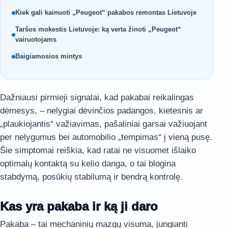
Kiek gali kainuoti „Peugeot“ pakabos remontas Lietuvoje
Taršos mokestis Lietuvoje: ką verta žinoti „Peugeot“
vairuotojams
Baigiamosios mintys
Dažniausi pirmieji signalai, kad pakabai reikalingas
dėmesys, – nelygiai dėvinčios padangos, kietesnis ar
„plaukiojantis“ važiavimas, pašaliniai garsai važiuojant
per nelygumus bei automobilio „tempimas“ į vieną pusę.
Šie simptomai reiškia, kad ratai ne visuomet išlaiko
optimalų kontaktą su kelio danga, o tai blogina
stabdymą, posūkių stabilumą ir bendrą kontrolę.
Kas yra pakaba ir ką ji daro
Pakaba – tai mechaninių mazgų visuma, jungianti