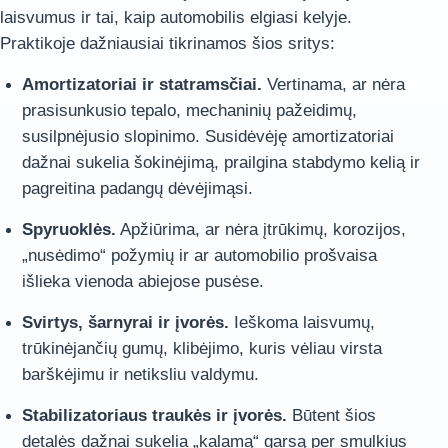
laisvumus ir tai, kaip automobilis elgiasi kelyje.
Praktikoje dažniausiai tikrinamos šios sritys:
Amortizatoriai ir statramsčiai.
Vertinama, ar nėra
prasisunkusio tepalo, mechaninių pažeidimų,
susilpnėjusio slopinimo. Susidėvėję amortizatoriai
dažnai sukelia šokinėjimą, prailgina stabdymo kelią ir
pagreitina padangų dėvėjimąsi.
Spyruoklės.
Apžiūrima, ar nėra įtrūkimų, korozijos,
„nusėdimo“ požymių ir ar automobilio prošvaisa
išlieka vienoda abiejose pusėse.
Svirtys, šarnyrai ir įvorės.
Ieškoma laisvumų,
trūkinėjančių gumų, klibėjimo, kuris vėliau virsta
barškėjimu ir netiksliu valdymu.
Stabilizatoriaus traukės ir įvorės.
Būtent šios
detalės dažnai sukelia „kalamą“ garsą per smulkius