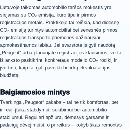
Lietuvoje taikomas automobilio taršos mokestis yra
siejamas su CO₂ emisija, kuro tipu ir pirmos
registracijos metais. Praktikoje tai reiškia, kad didesnę
CO₂ emisiją turintys automobiliai bei senesnės pirmos
registracijos transporto priemonės dažniausiai
apmokestinamos labiau. Jei svarstote įsigyti naudotą
„Peugeot“ arba planuojate registracijos klausimus, verta
iš anksto pasitikrinti konkretaus modelio CO₂ rodiklį ir
įvertinti, kaip tai gali paveikti bendrą eksploatacijos
biudžetą.
Baigiamosios mintys
Tvarkinga „Peugeot“ pakaba – tai ne tik komfortas, bet
ir reali įtaka stabdymui, sukibimui bei automobilio
stabilumui. Reguliari apžiūra, dėmesys garsams ir
padangų dėvėjimuisi, o prireikus – kokybiškas remontas