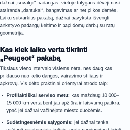
dažnai „suvalgo“ padangas: vietoje tolygaus dėvėjimosi
atsiranda „dantukai“, bangavimas ar net plikos dėmės.
Laiku sutvarkius pakabą, dažnai pavyksta išvengti
ankstyvo padangų keitimo ir papildomų darbų su ratų
geometrija.
Kas kiek laiko verta tikrinti
„Peugeot“ pakabą
Tikslaus vieno intervalo visiems nėra, nes daug kas
priklauso nuo kelio dangos, vairavimo stiliaus ir
apkrovų. Vis dėlto praktiniai orientyrai atrodo taip:
Profilaktiškai serviso metu:
kas maždaug 10 000–
15 000 km verta bent jau apžiūra ir laisvumų patikra,
ypač jei dažnai važinėjate miesto duobėmis.
Sudėtingesnėmis sąlygomis:
jei dažnai tenka
važiuoti prastesniais keliais, verta nuodugniau tikrinti