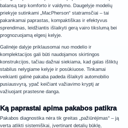
balansą tarp komforto ir valdymo. Daugelyje modelių
priekyje sutinkami „MacPherson“ statramsčiai – tai
pakankamai paprastas, kompaktiškas ir efektyvus
sprendimas, leidžiantis išlaikyti gerą vairo tikslumą bei
prognozuojamą elgesį kelyje.
Galinėje dalyje priklausomai nuo modelio ir
komplektacijos gali būti naudojamos skirtingos
konstrukcijos, tačiau dažnai siekiama, kad galas išliktų
stabilus nelygiame kelyje ir posūkiuose. Tinkamai
veikianti galinė pakaba padeda išlaikyti automobilio
pusiausvyrą, ypač keičiant važiavimo kryptį ar
važiuojant prastesne danga.
Ką paprastai apima pakabos patikra
Pakabos diagnostika nėra tik greitas „pažiūrėjimas“ – ją
verta atlikti sistemiškai, įvertinant detalių būklę,