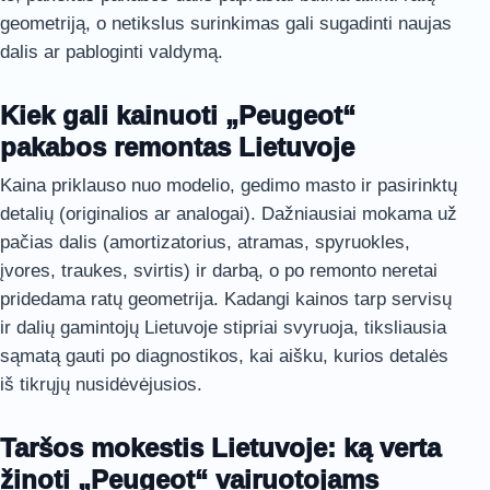
geometriją, o netikslus surinkimas gali sugadinti naujas
dalis ar pabloginti valdymą.
Kiek gali kainuoti „Peugeot“
pakabos remontas Lietuvoje
Kaina priklauso nuo modelio, gedimo masto ir pasirinktų
detalių (originalios ar analogai). Dažniausiai mokama už
pačias dalis (amortizatorius, atramas, spyruokles,
įvores, traukes, svirtis) ir darbą, o po remonto neretai
pridedama ratų geometrija. Kadangi kainos tarp servisų
ir dalių gamintojų Lietuvoje stipriai svyruoja, tiksliausia
sąmatą gauti po diagnostikos, kai aišku, kurios detalės
iš tikrųjų nusidėvėjusios.
Taršos mokestis Lietuvoje: ką verta
žinoti „Peugeot“ vairuotojams