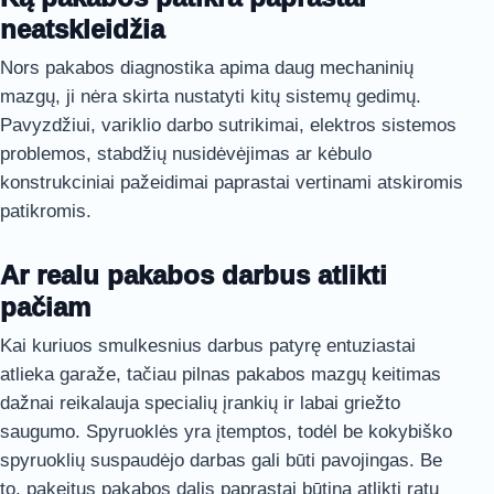
neatskleidžia
Nors pakabos diagnostika apima daug mechaninių
mazgų, ji nėra skirta nustatyti kitų sistemų gedimų.
Pavyzdžiui, variklio darbo sutrikimai, elektros sistemos
problemos, stabdžių nusidėvėjimas ar kėbulo
konstrukciniai pažeidimai paprastai vertinami atskiromis
patikromis.
Ar realu pakabos darbus atlikti
pačiam
Kai kuriuos smulkesnius darbus patyrę entuziastai
atlieka garaže, tačiau pilnas pakabos mazgų keitimas
dažnai reikalauja specialių įrankių ir labai griežto
saugumo. Spyruoklės yra įtemptos, todėl be kokybiško
spyruoklių suspaudėjo darbas gali būti pavojingas. Be
to, pakeitus pakabos dalis paprastai būtina atlikti ratų