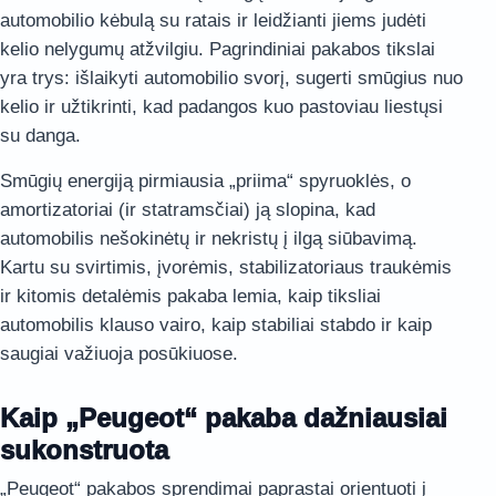
automobilio kėbulą su ratais ir leidžianti jiems judėti
kelio nelygumų atžvilgiu. Pagrindiniai pakabos tikslai
yra trys: išlaikyti automobilio svorį, sugerti smūgius nuo
kelio ir užtikrinti, kad padangos kuo pastoviau liestųsi
su danga.
Smūgių energiją pirmiausia „priima“ spyruoklės, o
amortizatoriai (ir statramsčiai) ją slopina, kad
automobilis nešokinėtų ir nekristų į ilgą siūbavimą.
Kartu su svirtimis, įvorėmis, stabilizatoriaus traukėmis
ir kitomis detalėmis pakaba lemia, kaip tiksliai
automobilis klauso vairo, kaip stabiliai stabdo ir kaip
saugiai važiuoja posūkiuose.
Kaip „Peugeot“ pakaba dažniausiai
sukonstruota
„Peugeot“ pakabos sprendimai paprastai orientuoti į