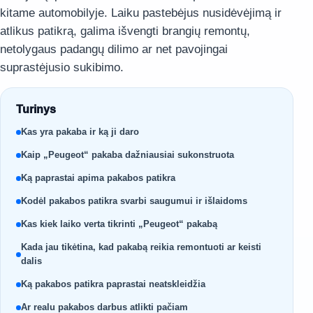
kitame automobilyje. Laiku pastebėjus nusidėvėjimą ir
atlikus patikrą, galima išvengti brangių remontų,
netolygaus padangų dilimo ar net pavojingai
suprastėjusio sukibimo.
Turinys
Kas yra pakaba ir ką ji daro
Kaip „Peugeot“ pakaba dažniausiai sukonstruota
Ką paprastai apima pakabos patikra
Kodėl pakabos patikra svarbi saugumui ir išlaidoms
Kas kiek laiko verta tikrinti „Peugeot“ pakabą
Kada jau tikėtina, kad pakabą reikia remontuoti ar keisti
dalis
Ką pakabos patikra paprastai neatskleidžia
Ar realu pakabos darbus atlikti pačiam