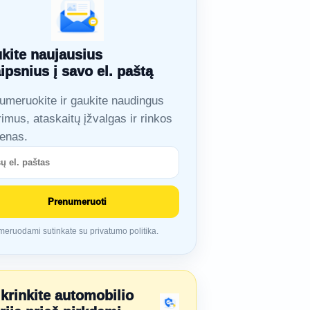
kite naujausius
aipsnius į savo el. paštą
umeruokite ir gaukite naudingus
rimus, ataskaitų įžvalgas ir rinkos
ienas.
Prenumeruoti
eruodami sutinkate su privatumo politika.
ikrinkite automobilio