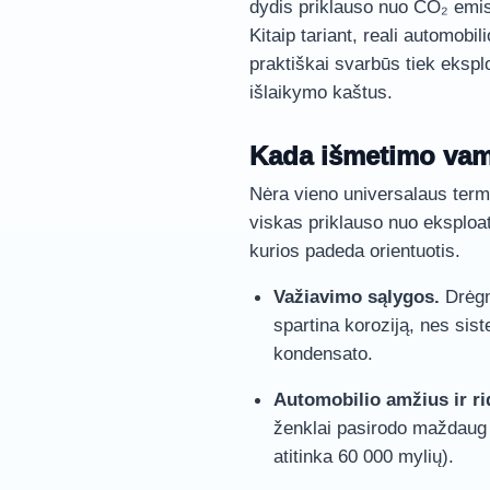
dydis priklauso nuo CO₂ emisi
Kitaip tariant, reali automobi
praktiškai svarbūs tiek eksplo
išlaikymo kaštus.
Kada išmetimo vamz
Nėra vieno universalaus term
viskas priklauso nuo eksploat
kurios padeda orientuotis.
Važiavimo sąlygos.
Drėgm
spartina koroziją, nes siste
kondensato.
Automobilio amžius ir ri
ženklai pasirodo maždaug 
atitinka 60 000 mylių).