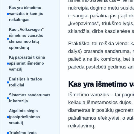
išmetimo sistema čia – ne iši
nukreipia degimo metu susidar
Kas yra išmetimo
vamzdis ir kam jis
ir saugiai pašalina jas į aplin
reikalingas
„kvėpavimas“, triukšmo lygis,
Kuo „Volkswagen“
sklandžiai dirba kasdienėse s
išmetimo vamzdis
skiriasi nuo kitų
Praktiškai tai reiškia viena: 
sprendimų
dalys) praranda sandarumą, r
Ką paprastai tikrina
paliečia ne tik komfortą, bet 
apžiūrint išmetimo
padeda pastebėti gedimus ank
vamzdį
Emisijos ir taršos
Kas yra išmetimo va
rodikliai
Išmetimo vamzdis – tai pagrind
Sistemos sandarumas
ir korozija
keliauja išmetamosios dujos. N
diametras ir posūkių geometri
Atgalinis slėgis
(pasipriešinimas
pašalinamos efektyviai, o aut
srautui)
reikalavimų.
Triukšmo lygis