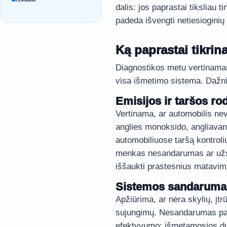
dalis: jos paprastai tiksliau t
padeda išvengti netiesiogini
Ką paprastai tikrin
Diagnostikos metu vertinamas 
visa išmetimo sistema. Dažnia
Emisijos ir taršos rod
Vertinama, ar automobilis nevi
anglies monoksido, angliavand
automobiliuose taršą kontroliuo
menkas nesandarumas ar užsi
iššaukti prastesnius matavim
Sistemos sandarumas 
Apžiūrima, ar nėra skylių, įtr
sujungimų. Nesandarumas pavo
efektyvumo: išmetamosios dujo