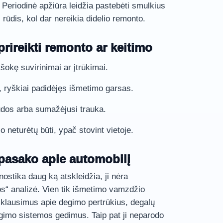
Periodinė apžiūra leidžia pastebėti smulkius
ūdis, kol dar nereikia didelio remonto.
prireikti remonto ar keitimo
okę suvirinimai ar įtrūkimai.
 ryškiai padidėjęs išmetimo garsas.
dos arba sumažėjusi trauka.
 neturėtų būti, ypač stovint vietoje.
epasako apie automobilį
stika daug ką atskleidžia, ji nėra
os“ analizė. Vien tik išmetimo vamzdžio
 klausimus apie degimo pertrūkius, degalų
imo sistemos gedimus. Taip pat ji neparodo