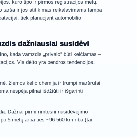
jos, kuro tipo ir pirmos registracijos metų.
lio tarša ir jos atitikimas reikalavimams tampa
atacijai, tiek planuojant automobilio
dis dažniausiai susidėvi
ino, kada vamzdis „privalo“ būti keičiamas –
acijos. Vis dėlto yra bendros tendencijos,
ė, žiemos kelio chemija ir trumpi maršrutai
ma nespėja pilnai išdžiūti ir išgarinti
da.
Dažnai pirmi rimtesni nusidėvėjimo
po 5 metų arba ties ~96 560 km riba (tai