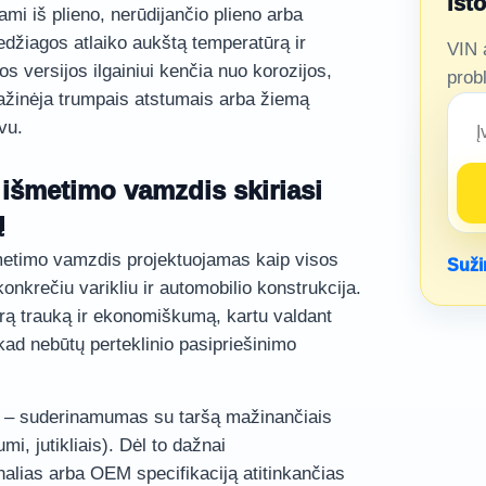
ist
i iš plieno, nerūdijančio plieno arba
edžiagos atlaiko aukštą temperatūrą ir
VIN 
ios versijos ilgainiui kenčia nuo korozijos,
prob
važinėja trumpais atstumais arba žiemą
vu.
išmetimo vamzdis skiriasi
ų
etimo vamzdis projektuojamas kaip visos
Suži
onkrečiu varikliu ir automobilio konstrukcija.
gerą trauką ir ekonomiškumą, kartu valdant
kad nebūtų perteklinio pasipriešinimo
 – suderinamumas su taršą mažinančiais
mi, jutikliais). Dėl to dažnai
alias arba OEM specifikaciją atitinkančias