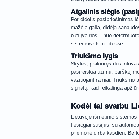
Atgalinis slėgis (pasi
Per didelis pasipriešinimas i
mažėja galia, didėja sąnaudo
būti įvairios – nuo deformuo
sistemos elementuose.
Triukšmo lygis
Skylės, prakiuręs duslintuvas
pasireiškia ūžimu, barškėjimu 
važiuojant ramiai. Triukšmo p
signalų, kad reikalinga apžiūr
Kodėl tai svarbu L
Lietuvoje išmetimo sistemos b
tiesiogiai susijusi su automobi
priemonė dirba kasdien. Be to