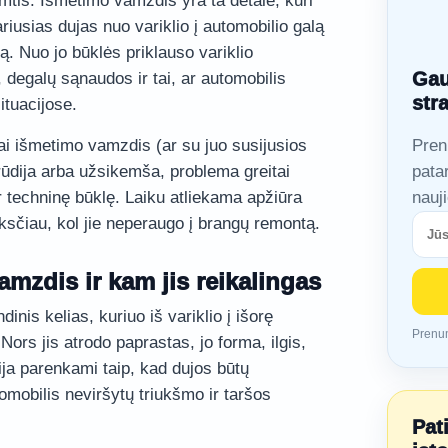
mtis. Išmetimo vamzdis yra ta detalė, kuri
iusias dujas nuo variklio į automobilio galą
ką. Nuo jo būklės priklauso variklio
Gau
 degalų sąnaudos ir tai, ar automobilis
str
ituacijose.
kai išmetimo vamzdis (ar su juo susijusios
Pren
ūdija arba užsikemša, problema greitai
pata
ir techninę būklę. Laiku atliekama apžiūra
nauj
sčiau, kol jie neperaugo į brangų remontą.
mzdis ir kam jis reikalingas
inis kelias, kuriuo iš variklio į išorę
Prenum
ors jis atrodo paprastas, jo forma, ilgis,
ja parenkami taip, kad dujos būtų
omobilis neviršytų triukšmo ir taršos
Pat