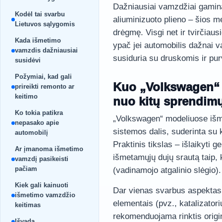
Dažniausiai vamzdžiai gaminam
Kodėl tai svarbu
aliuminizuoto plieno – šios m
Lietuvos sąlygomis
drėgmę. Visgi net ir tvirčiaus
Kada išmetimo
ypač jei automobilis dažnai 
vamzdis dažniausiai
susiduria su druskomis ir pur
susidėvi
Požymiai, kad gali
Kuo „Volkswagen“ 
prireikti remonto ar
keitimo
nuo kitų sprendim
Ko tokia patikra
„Volkswagen“ modeliuose išm
nepasako apie
sistemos dalis, suderinta su k
automobilį
Praktinis tikslas – išlaikyti 
Ar įmanoma išmetimo
išmetamųjų dujų srautą taip, 
vamzdį pasikeisti
pačiam
(vadinamojo atgalinio slėgio).
Kiek gali kainuoti
Dar vienas svarbus aspektas
išmetimo vamzdžio
elementais (pvz., katalizatoriu
keitimas
rekomenduojama rinktis origin
Išvada