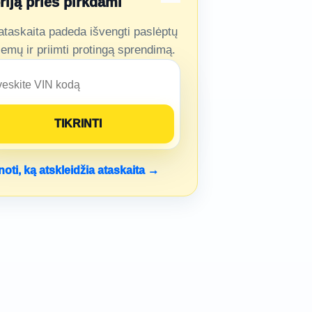
oriją prieš pirkdami
ataskaita padeda išvengti paslėptų
lemų ir priimti protingą sprendimą.
noti, ką atskleidžia ataskaita →