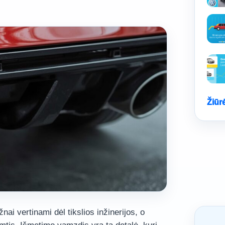
Žiūr
ai vertinami dėl tikslios inžinerijos, o