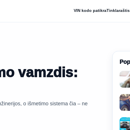
VIN kodo patikra
Tinklaraštis
Pop
mo vamzdis:
nžinerijos, o išmetimo sistema čia – ne