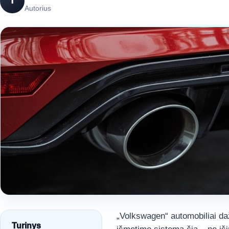
T
Autorius
„Volkswagen“ automobiliai dažn
Turinys