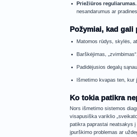
Priežiūros reguliarumas.
nesandarumus ar pradines r
Požymiai, kad gali 
Matomos rūdys, skylės, atš
Barškėjimas, „zvimbimas“,
Padidėjusios degalų sąnau
Išmetimo kvapas ten, kur jo
Ko tokia patikra n
Nors išmetimo sistemos diagno
visapusiška variklio „sveikat
patikra paprastai neatsakys į
įpurškimo problemas ar uždeg