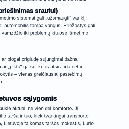
priešinimas srautui)
šmetimo sistemai gali „užsmaugti“ variklį:
s, automobilis tampa vangus. Priežastys gali
to vamzdžio iki problemų kituose išmetimo
 ar blogai prigludę sujungimai dažnai
ar „piktu“ garsu, kuris atsiranda net ir
okytis – vienas greičiausiai pastebimų
a.
ietuvos sąlygomis
ūklė aktuali ne vien dėl komforto. Ji
lio tarša ir tuo, kiek tvarkingai transporto
, Lietuvoje taikomas taršos mokestis, kurio