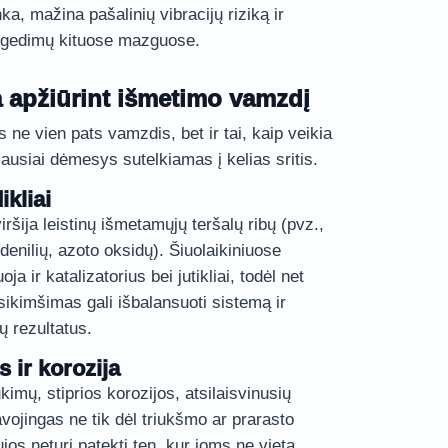
inka, mažina pašalinių vibracijų riziką ir
ų gedimų kituose mazguose.
a apžiūrint išmetimo vamzdį
ne vien pats vamzdis, bet ir tai, kaip veikia
usiai dėmesys sutelkiamas į kelias sritis.
ikliai
ršija leistinų išmetamųjų teršalų ribų (pvz.,
enilių, azoto oksidų). Šiuolaikiniuose
ja ir katalizatorius bei jutikliai, todėl net
kimšimas gali išbalansuoti sistemą ir
ų rezultatus.
ir korozija
ūkimų, stiprios korozijos, atsilaisvinusių
jingas ne tik dėl triukšmo ar prarasto
s neturi patekti ten, kur joms ne vieta.