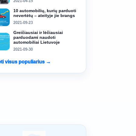
2021-04-15
10 automobilių, kurių parduoti
nevertėtų – ateityje jie brangs
2021-09-23
Greičiausiai ir lėčiausiai
parduodami naudoti
automobiliai Lietuvoje
2021-09-30
ėti visus populiarius →