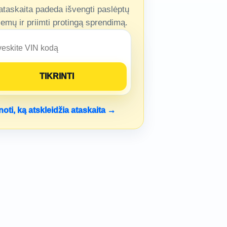
ataskaita padeda išvengti paslėptų
lemų ir priimti protingą sprendimą.
noti, ką atskleidžia ataskaita →