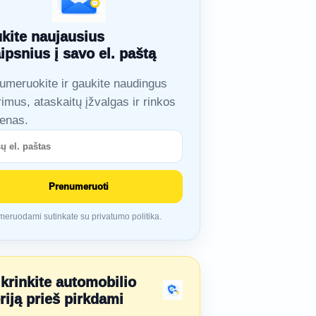
kite naujausius
aipsnius į savo el. paštą
umeruokite ir gaukite naudingus
rimus, ataskaitų įžvalgas ir rinkos
ienas.
Prenumeruoti
eruodami sutinkate su privatumo politika.
ikrinkite automobilio
oriją prieš pirkdami