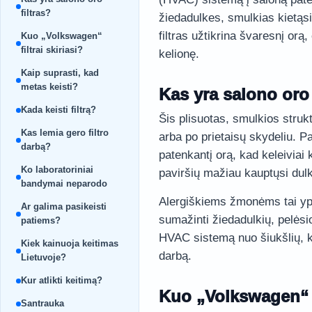
filtras?
žiedadulkes, smulkias kietąsi
filtras užtikrina švaresnį or
Kuo „Volkswagen“
filtrai skiriasi?
kelionę.
Kaip suprasti, kad
metas keisti?
Kas yra salono oro 
Kada keisti filtrą?
Šis plisuotas, smulkios struk
Kas lemia gero filtro
arba po prietaisų skydeliu. Pag
darbą?
patenkantį orą, kad keleiviai
Ko laboratoriniai
paviršių mažiau kauptųsi dul
bandymai neparodo
Alergiškiems žmonėms tai yp
Ar galima pasikeisti
sumažinti žiedadulkių, pelėsio
patiems?
HVAC sistemą nuo šiukšlių, kur
Kiek kainuoja keitimas
darbą.
Lietuvoje?
Kur atlikti keitimą?
Kuo „Volkswagen“ fi
Santrauka