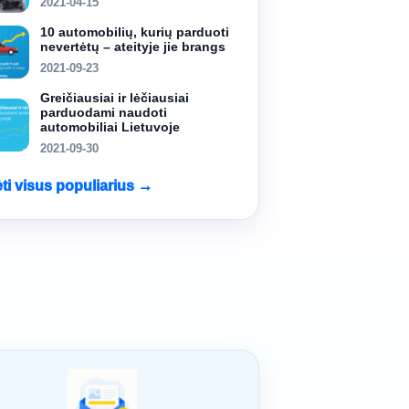
2021-04-15
10 automobilių, kurių parduoti
nevertėtų – ateityje jie brangs
2021-09-23
Greičiausiai ir lėčiausiai
parduodami naudoti
automobiliai Lietuvoje
2021-09-30
ėti visus populiarius →