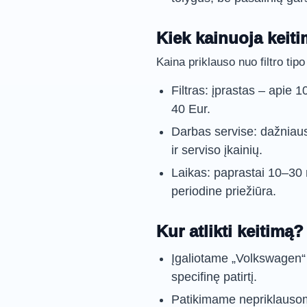
Kiek kainuoja keit
Kaina priklauso nuo filtro tipo
Filtras: įprastas – apie 
40 Eur.
Darbas servise: dažniau
ir serviso įkainių.
Laikas: paprastai 10–30 m
periodine priežiūra.
Kur atlikti keitimą?
Įgaliotame „Volkswagen“ c
specifinę patirtį.
Patikimame nepriklausom