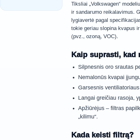
Tiksliai „Volkswagen“ modeliui
ir sandarumo reikalavimus. Ge
lygiavertė pagal specifikacijas
tokie geriau slopina kvapus i
(pvz., ozoną, VOC).
Kaip suprasti, kad 
Silpnesnis oro srautas per
Nemalonūs kvapai įjungus 
Garsesnis ventiliatoriaus
Langai greičiau rasoja, 
Apžiūrėjus – filtras papil
„kilimu“.
Kada keisti filtrą?