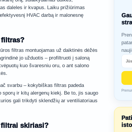
as daleles ir kvapus. Laiku prižiūrimas
Gau
ą, efektyvesnį HVAC darbą ir malonesnę
str
Pren
filtras?
pata
tūros filtras montuojamas už daiktinės dėžės
nauj
rindinė jo užduotis – profiltruoti į saloną
 kvėpuotų kuo švaresniu oru, o ant salono
kės.
ač svarbu – kokybiškas filtras padeda
Prenum
 sporų ir kitų alergenų kiekį. Be to, jis saugo
ios gali trikdyti sklendžių ar ventiliatoriaus
Pat
ltrai skiriasi?
ist