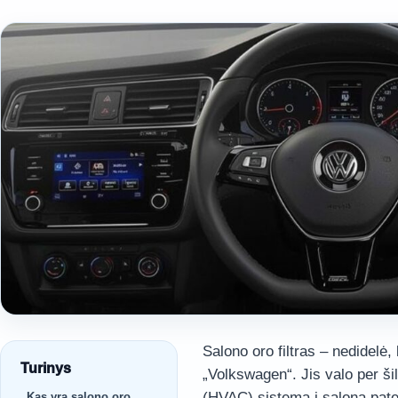
Salono oro filtras – nedidelė,
Turinys
„Volkswagen“. Jis valo per š
(HVAC) sistemą į saloną pate
Kas yra salono oro