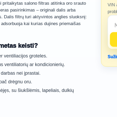
 pritaikytas salono filtras atitinka oro srauto
VIN 
ras pasirinkimas – originali dalis arba
prob
. Dalis filtrų turi aktyvintos anglies sluoksnį:
r adsorbuoja kai kurias dujines priemaišas
metas keisti?
 ventiliacijos groteles.
Suži
ventiliatorių ar kondicionierių.
 darbas nei įprastai.
ypač drėgnu oru.
kėjęs, su šiukšlėmis, lapeliais, dulkių