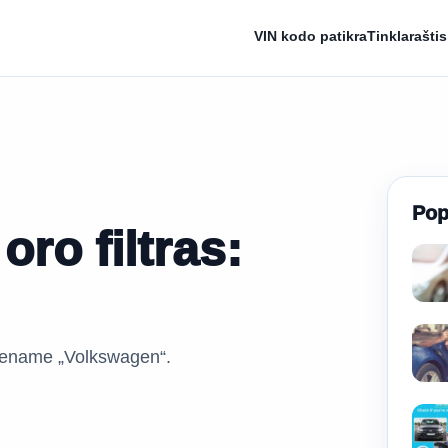
VIN kodo patikra
Tinklaraštis
Pop
ro filtras:
kviename „Volkswagen“.