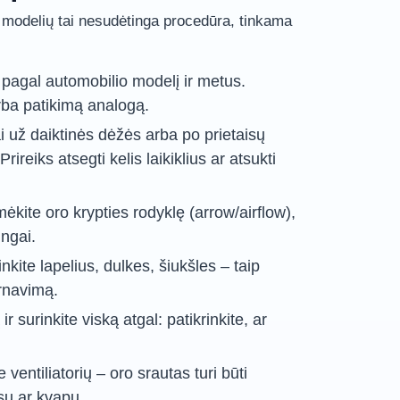
 modelių tai nesudėtinga procedūra, tinkama
ą: pagal automobilio modelį ir metus.
rba patikimą analogą.
i už daiktinės dėžės arba po prietaisų
rireiks atsegti kelis laikiklius ar atsukti
ėmėkite oro krypties rodyklę (arrow/airflow),
ingai.
nkite lapelius, dulkes, šiukšles – taip
arnavimą.
r surinkite viską atgal: patikrinkite, ar
e ventiliatorių – oro srautas turi būti
sų ar kvapų.