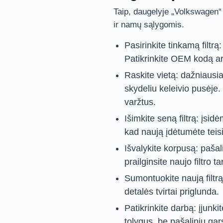
Taip, daugelyje „Volkswagen“
ir namų sąlygomis.
Pasirinkite tinkamą filtr
Patikrinkite OEM kodą a
Raskite vietą: dažniausia
skydeliu keleivio pusėje. P
varžtus.
Išimkite seną filtrą: įsid
kad naują įdėtumėte teis
Išvalykite korpusą: pašali
prailginsite naujo filtro t
Sumontuokite naują filtrą i
detalės tvirtai priglunda.
Patikrinkite darbą: įjunkit
tolygus, be pašalinių gar