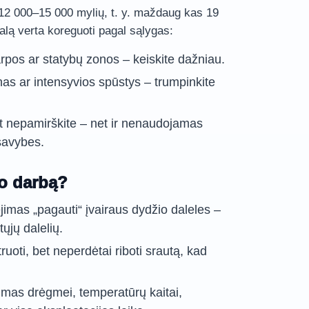
12 000–15 000 mylių, t. y. maždaug kas 19
alą verta koreguoti pagal sąlygas:
arpos ar statybų zonos – keiskite dažniau.
nas ar intensyvios spūstys – trumpinkite
t nepamirškite – net ir nenaudojamas
 savybes.
ro darbą?
jimas „pagauti“ įvairaus dydžio daleles –
tųjų dalelių.
iltruoti, bet neperdėtai riboti srautą, kad
mas drėgmei, temperatūrų kaitai,