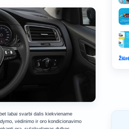
Žiūr
 bet labai svarbi dalis kiekviename
ildymo, vėdinimo ir oro kondicionavimo
nkantį orą, sulaikydamas dulkes,