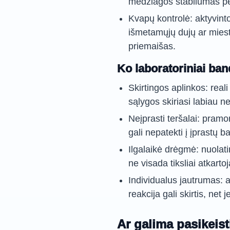
medžiagos stabilumas per
Kvapų kontrolė: aktyvint
išmetamųjų dujų ar miest
priemaišas.
Ko laboratoriniai ba
Skirtingos aplinkos: real
sąlygos skiriasi labiau nei
Neįprasti teršalai: pramo
gali nepatekti į įprastų 
Ilgalaikė drėgmė: nuolatin
ne visada tiksliai atkar
Individualus jautrumas: 
reakcija gali skirtis, net j
Ar galima pasikeis