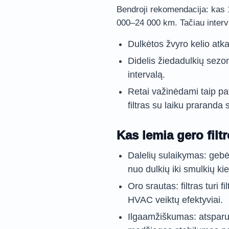
Bendroji rekomendacija: kas 
000–24 000 km. Tačiau interv
Dulkėtos žvyro kelio atk
Didelis žiedadulkių sezo
intervalą.
Retai važinėdami taip pa
filtras su laiku praranda
Kas lemia gero filt
Dalelių sulaikymas: gebė
nuo dulkių iki smulkių kie
Oro srautas: filtras turi f
HVAC veiktų efektyviai.
Ilgaamžiškumas: atsparu