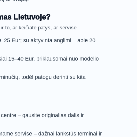
imas Lietuvoje?
 ir to, ar keičiate patys, ar servise.
10–25 Eur; su aktyvinta anglimi – apie 20–
siai 15–40 Eur, priklausomai nuo modelio
inučių, todėl patogu derinti su kita
entre – gausite originalias dalis ir
ame servise – dažnai lankstūs terminai ir