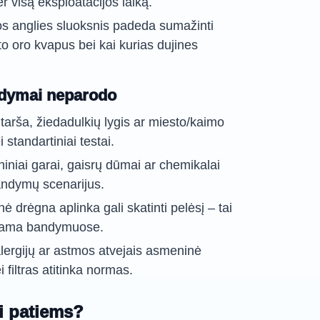
 visą eksploatacijos laiką.
os anglies sluoksnis padeda sumažinti
o oro kvapus bei kai kurias dujines
ndymai neparodo
i tarša, žiedadulkių lygis ar miesto/kaimo
 standartiniai testai.
niniai garai, gaisrų dūmai ar chemikalai
bandymų scenarijus.
ė drėgna aplinka gali skatinti pelėsį – tai
tojama bandymuose.
alergijų ar astmos atvejais asmeninė
ei filtras atitinka normas.
ti patiems?