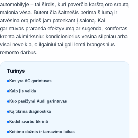
automobilyje – tai širdis, kuri paverčia karštą oro srautą
malonia vėsa. Būtent čia šaltnešis perima šilumą ir
atvėsina orą prieš jam patenkant į saloną. Kai
garintuvas praranda efektyvumą ar sugenda, komfortas
krenta akimirksniu: kondicionierius vėsina silpniau arba
visai neveikia, o ilgainiui tai gali lemti brangesnius
remonto darbus.
Turinys
Kas yra AC garintuvas
Kaip jis veikia
Kuo pasižymi Audi garintuvas
Ką tikrina diagnostika
Kodėl svarbu tikrinti
Keitimo dažnis ir tarnavimo laikas