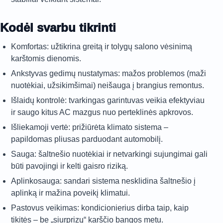
Kodėl svarbu tikrinti
Komfortas: užtikrina greitą ir tolygų salono vėsinimą
karštomis dienomis.
Ankstyvas gedimų nustatymas: mažos problemos (maži
nuotėkiai, užsikimšimai) neišauga į brangius remontus.
Išlaidų kontrolė: tvarkingas garintuvas veikia efektyviau
ir saugo kitus AC mazgus nuo perteklinės apkrovos.
Išliekamoji vertė: prižiūrėta klimato sistema –
papildomas pliusas parduodant automobilį.
Sauga: šaltnešio nuotėkiai ir netvarkingi sujungimai gali
būti pavojingi ir kelti gaisro riziką.
Aplinkosauga: sandari sistema nesklidina šaltnešio į
aplinką ir mažina poveikį klimatui.
Pastovus veikimas: kondicionierius dirba taip, kaip
tikitės – be „siurprizų“ karščio bangos metu.