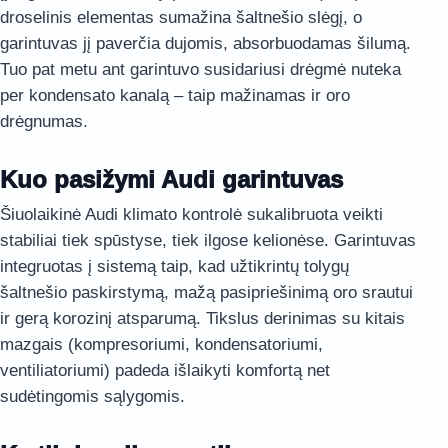
droselinis elementas sumažina šaltnešio slėgį, o
garintuvas jį paverčia dujomis, absorbuodamas šilumą.
Tuo pat metu ant garintuvo susidariusi drėgmė nuteka
per kondensato kanalą – taip mažinamas ir oro
drėgnumas.
Kuo pasižymi Audi garintuvas
Šiuolaikinė Audi klimato kontrolė sukalibruota veikti
stabiliai tiek spūstyse, tiek ilgose kelionėse. Garintuvas
integruotas į sistemą taip, kad užtikrintų tolygų
šaltnešio paskirstymą, mažą pasipriešinimą oro srautui
ir gerą korozinį atsparumą. Tikslus derinimas su kitais
mazgais (kompresoriumi, kondensatoriumi,
ventiliatoriumi) padeda išlaikyti komfortą net
sudėtingomis sąlygomis.