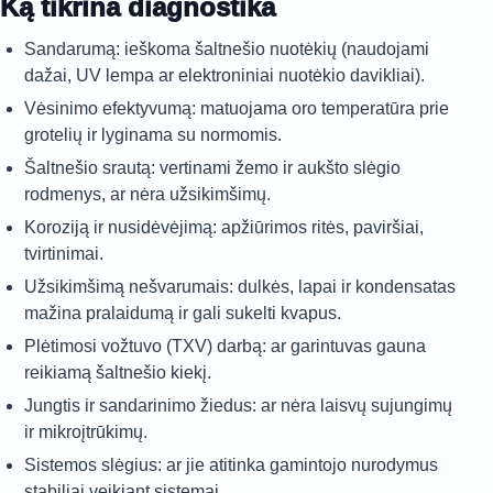
Ką tikrina diagnostika
Sandarumą: ieškoma šaltnešio nuotėkių (naudojami
dažai, UV lempa ar elektroniniai nuotėkio davikliai).
Vėsinimo efektyvumą: matuojama oro temperatūra prie
grotelių ir lyginama su normomis.
Šaltnešio srautą: vertinami žemo ir aukšto slėgio
rodmenys, ar nėra užsikimšimų.
Koroziją ir nusidėvėjimą: apžiūrimos ritės, paviršiai,
tvirtinimai.
Užsikimšimą nešvarumais: dulkės, lapai ir kondensatas
mažina pralaidumą ir gali sukelti kvapus.
Plėtimosi vožtuvo (TXV) darbą: ar garintuvas gauna
reikiamą šaltnešio kiekį.
Jungtis ir sandarinimo žiedus: ar nėra laisvų sujungimų
ir mikroįtrūkimų.
Sistemos slėgius: ar jie atitinka gamintojo nurodymus
stabiliai veikiant sistemai.