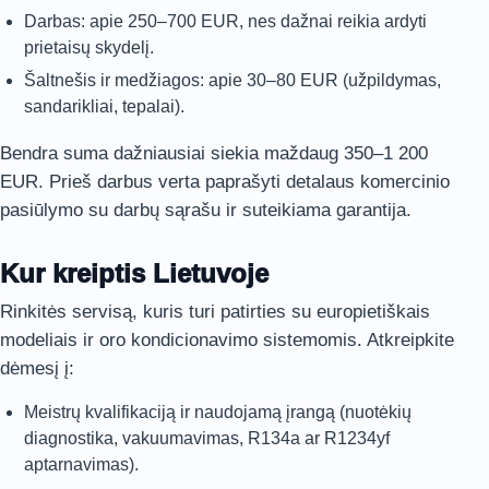
Darbas: apie 250–700 EUR, nes dažnai reikia ardyti
prietaisų skydelį.
Šaltnešis ir medžiagos: apie 30–80 EUR (užpildymas,
sandarikliai, tepalai).
Bendra suma dažniausiai siekia maždaug 350–1 200
EUR. Prieš darbus verta paprašyti detalaus komercinio
pasiūlymo su darbų sąrašu ir suteikiama garantija.
Kur kreiptis Lietuvoje
Rinkitės servisą, kuris turi patirties su europietiškais
modeliais ir oro kondicionavimo sistemomis. Atkreipkite
dėmesį į:
Meistrų kvalifikaciją ir naudojamą įrangą (nuotėkių
diagnostika, vakuumavimas, R134a ar R1234yf
aptarnavimas).