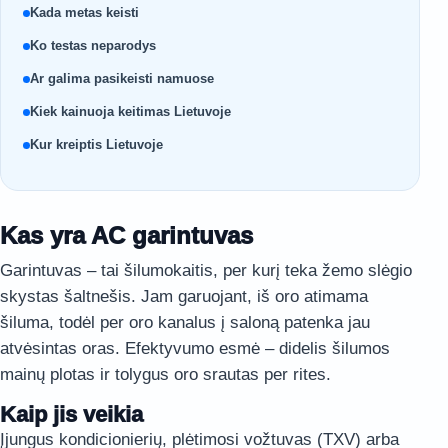
Kada metas keisti
Ko testas neparodys
Ar galima pasikeisti namuose
Kiek kainuoja keitimas Lietuvoje
Kur kreiptis Lietuvoje
Kas yra AC garintuvas
Garintuvas – tai šilumokaitis, per kurį teka žemo slėgio
skystas šaltnešis. Jam garuojant, iš oro atimama
šiluma, todėl per oro kanalus į saloną patenka jau
atvėsintas oras. Efektyvumo esmė – didelis šilumos
mainų plotas ir tolygus oro srautas per rites.
Kaip jis veikia
Įjungus kondicionierių, plėtimosi vožtuvas (TXV) arba