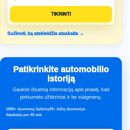
Sužinoti, ką atskleidžia ataskaita →
Patikrinkite automobilio
istoriją
Gaukite išsamią informaciją apie praeitį, kad
pirktumėte užtikrintai ir be staigmenų.
1000+ duomenų šaltinių
45+ šalių duomenys
Ataskaita per 40 sek.