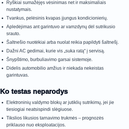
Ryškiai sumažėjęs vėsinimas net ir maksimaliais
nustatymais.
Tvankus, pelėsinis kvapas įjungus kondicionierių.
Apledėjimas ant garintuvo ar vamzdynų dėl sutrikusio
srauto.
Šaltnešio nuotėkiai arba nuolat reikia papildyti šaltnešį.
Dažni AC gedimai, kurie vis „suka ratą“ į servisą.
Šnypštimo, burbuliavimo garsai sistemoje.
Didelis automobilio amžius ir niekada nekeistas
garintuvas.
Ko testas neparodys
Elektroninių valdymo blokų ar jutiklių sutrikimų, jei jie
tiesiogiai neatsispindi slėgiuose.
Tikslios likusios tarnavimo trukmės – prognozės
priklauso nuo eksploatacijos.