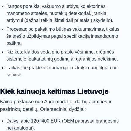
Įrangos poreikis: vakuumo siurblys, kolektorinės
manometro stotelės, nuotėkių detektoriai, įrankiai
ardymui (dažnai reikia išimti dalį prietaisų skydelio).
Procesas: po pakeitimo būtinas vakuumavimas, tikslus
šaltnešio užpildymas pagal specifikaciją ir sandarumo
patikra.
Rizikos: klaidos veda prie prasto vėsinimo, drėgmės
sistemoje, pakartotinių gedimų ar garantijos netekimo.
Laikas: be praktikos darbai gali užtrukti daug ilgiau nei
servise.
Kiek kainuoja keitimas Lietuvoje
Kaina priklauso nuo Audi modelio, darbų apimties ir
pasirinktų detalių. Orientaciniai dydžiai:
Dalys: apie 120–400 EUR (OEM paprastai brangesnis
nei analogai).