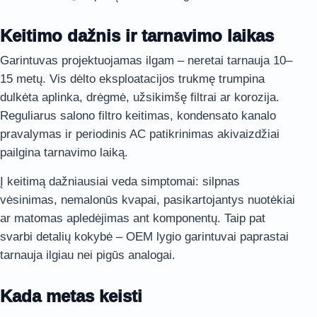
Keitimo dažnis ir tarnavimo laikas
Garintuvas projektuojamas ilgam – neretai tarnauja 10–
15 metų. Vis dėlto eksploatacijos trukmę trumpina
dulkėta aplinka, drėgmė, užsikimšę filtrai ar korozija.
Reguliarus salono filtro keitimas, kondensato kanalo
pravalymas ir periodinis AC patikrinimas akivaizdžiai
pailgina tarnavimo laiką.
Į keitimą dažniausiai veda simptomai: silpnas
vėsinimas, nemalonūs kvapai, pasikartojantys nuotėkiai
ar matomas apledėjimas ant komponentų. Taip pat
svarbi detalių kokybė – OEM lygio garintuvai paprastai
tarnauja ilgiau nei pigūs analogai.
Kada metas keisti