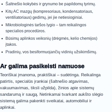
Šaltnešio kokybės ir grynumo be papildomų tyrimų.
Kitų AC mazgų (kompresoriaus, kondensatoriaus,
ventiliatoriaus) gedimų, jei jie netiesioginiai.
Mikrobiologinės taršos lygio – tam reikalingos
specialios procedūros.
Būsimų aplinkos veiksnių (drėgmės, kelio chemijos)
įtakos.
Pradinių, vos besiformuojančių vidinių užsikimšimų.
Ar galima pasikeisti namuose
Teoriškai įmanoma, praktiškai – sudėtinga. Reikalinga
patirtis, specialūs įrankiai (šaltnešio atgavimas,
vakuumavimas, tiksli užpilda), žinios apie sistemų
sandarumą ir saugą. Netinkamai tvarkant aukšto slėgio
sistemą galima pakenkti sveikatai, automobiliui ir
aplinkai.