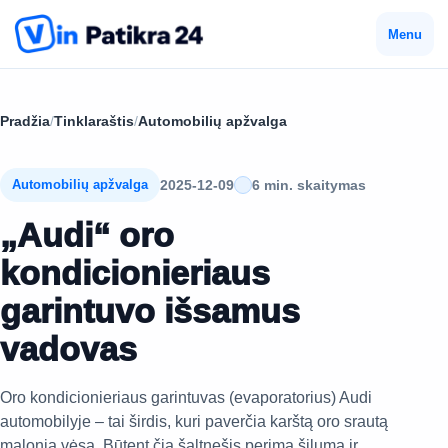
Menu
Pradžia
/
Tinklaraštis
/
Automobilių apžvalga
2025-12-09
6 min. skaitymas
Automobilių apžvalga
„Audi“ oro
kondicionieriaus
garintuvo išsamus
vadovas
Oro kondicionieriaus garintuvas (evaporatorius) Audi
automobilyje – tai širdis, kuri paverčia karštą oro srautą
malonia vėsa. Būtent čia šaltnešis perima šilumą ir