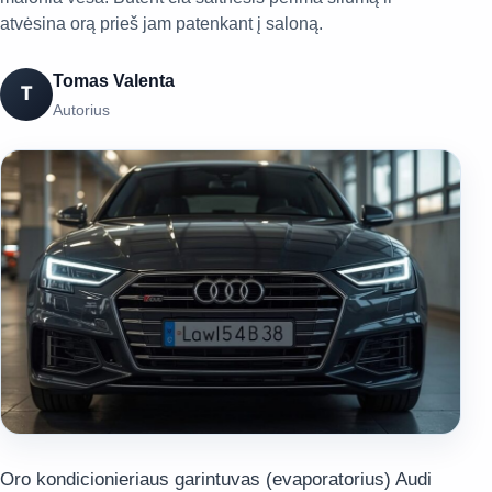
atvėsina orą prieš jam patenkant į saloną.
Tomas Valenta
T
Autorius
Oro kondicionieriaus garintuvas (evaporatorius) Audi