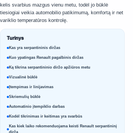
kelis svarbius mazgus vienu metu, todėl jo būklė
tiesiogiai veikia automobilio patikimumą, komfortą ir net
variklio temperatūros kontrolę.
Turinys
Kas yra serpantininis diržas
Kuo ypatingas Renault pagalbinis diržas
Ką tikrina serpantininio diržo apžiūros metu
Vizualinė būklė
Įtempimas ir linijavimas
Skriemulių būklė
Automatinio įtempiklio darbas
Kodėl tikrinimas ir keitimas yra svarbūs
Kas kiek laiko rekomenduojama keisti Renault serpantininį
diržą