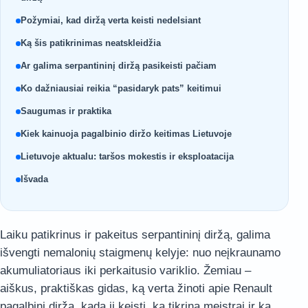
Požymiai, kad diržą verta keisti nedelsiant
Ką šis patikrinimas neatskleidžia
Ar galima serpantininį diržą pasikeisti pačiam
Ko dažniausiai reikia “pasidaryk pats” keitimui
Saugumas ir praktika
Kiek kainuoja pagalbinio diržo keitimas Lietuvoje
Lietuvoje aktualu: taršos mokestis ir eksploatacija
Išvada
Laiku patikrinus ir pakeitus serpantininį diržą, galima
išvengti nemalonių staigmenų kelyje: nuo neįkraunamo
akumuliatoriaus iki perkaitusio variklio. Žemiau –
aiškus, praktiškas gidas, ką verta žinoti apie Renault
pagalbinį diržą, kada jį keisti, ką tikrina meistrai ir ką