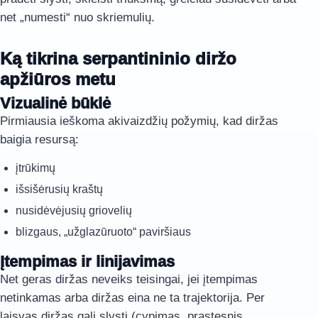
net „numesti“ nuo skriemulių.
Ką tikrina serpantininio diržo
apžiūros metu
Vizualinė būklė
Pirmiausia ieškoma akivaizdžių požymių, kad diržas
baigia resursą:
įtrūkimų
išsišėrusių kraštų
nusidėvėjusių griovelių
blizgaus, „užglazūruoto“ paviršiaus
Įtempimas ir linijavimas
Net geras diržas neveiks teisingai, jei įtempimas
netinkamas arba diržas eina ne ta trajektorija. Per
laisvas diržas gali slysti (cypimas, prastesnis