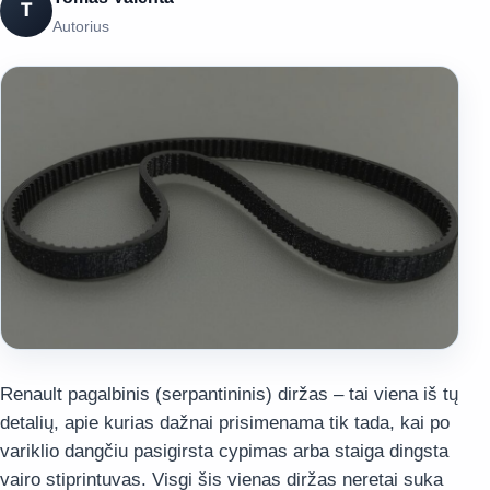
T
Autorius
Renault pagalbinis (serpantininis) diržas – tai viena iš tų
detalių, apie kurias dažnai prisimenama tik tada, kai po
variklio dangčiu pasigirsta cypimas arba staiga dingsta
vairo stiprintuvas. Visgi šis vienas diržas neretai suka