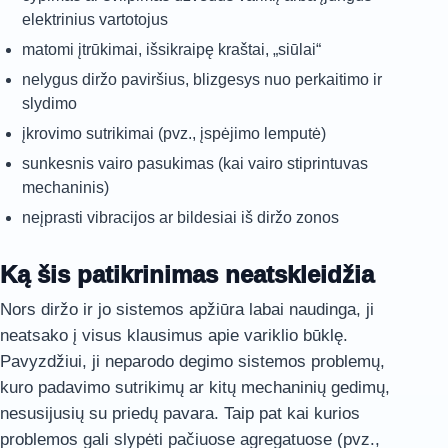
elektrinius vartotojus
matomi įtrūkimai, išsikraipę kraštai, „siūlai“
nelygus diržo paviršius, blizgesys nuo perkaitimo ir
slydimo
įkrovimo sutrikimai (pvz., įspėjimo lemputė)
sunkesnis vairo pasukimas (kai vairo stiprintuvas
mechaninis)
neįprasti vibracijos ar bildesiai iš diržo zonos
Ką šis patikrinimas neatskleidžia
Nors diržo ir jo sistemos apžiūra labai naudinga, ji
neatsako į visus klausimus apie variklio būklę.
Pavyzdžiui, ji neparodo degimo sistemos problemų,
kuro padavimo sutrikimų ar kitų mechaninių gedimų,
nesusijusių su priedų pavara. Taip pat kai kurios
problemos gali slypėti pačiuose agregatuose (pvz.,