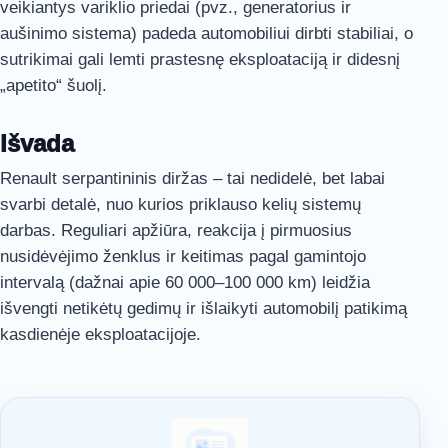
veikiantys variklio priedai (pvz., generatorius ir
aušinimo sistema) padeda automobiliui dirbti stabiliai, o
sutrikimai gali lemti prastesnę eksploataciją ir didesnį
„apetito“ šuolį.
Išvada
Renault serpantininis diržas – tai nedidelė, bet labai
svarbi detalė, nuo kurios priklauso kelių sistemų
darbas. Reguliari apžiūra, reakcija į pirmuosius
nusidėvėjimo ženklus ir keitimas pagal gamintojo
intervalą (dažnai apie 60 000–100 000 km) leidžia
išvengti netikėtų gedimų ir išlaikyti automobilį patikimą
kasdienėje eksploatacijoje.