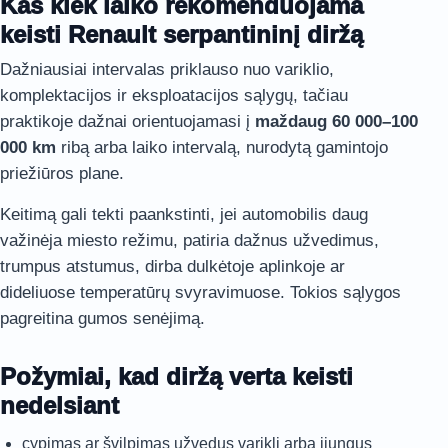
Kas kiek laiko rekomenduojama
keisti Renault serpantininį diržą
Dažniausiai intervalas priklauso nuo variklio,
komplektacijos ir eksploatacijos sąlygų, tačiau
praktikoje dažnai orientuojamasi į
maždaug 60 000–100
000 km
ribą arba laiko intervalą, nurodytą gamintojo
priežiūros plane.
Keitimą gali tekti paankstinti, jei automobilis daug
važinėja miesto režimu, patiria dažnus užvedimus,
trumpus atstumus, dirba dulkėtoje aplinkoje ar
dideliuose temperatūrų svyravimuose. Tokios sąlygos
pagreitina gumos senėjimą.
Požymiai, kad diržą verta keisti
nedelsiant
cypimas ar švilpimas užvedus variklį arba įjungus