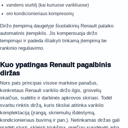
vandens siurblį (kai kuriuose varikliuose)
oro kondicionieriaus kompresorių
Diržo įtempimą daugelyje šiuolaikinių Renault palaiko
automatinis įtempiklis. Jis kompensuoja diržo
tempimąsi ir padeda išlaikyti tinkamą įtempimą be
rankinio reguliavimo.
Kuo ypatingas Renault pagalbinis
diržas
Nors pats principas visose markėse panašus,
konkretaus Renault variklio diržo ilgis, griovelių
skaičius, sudėtis ir darbinės apkrovos skiriasi. Todėl
svarbu rinktis diržą, kuris tiksliai atitinka variklio
komplektaciją (įrangą, skriemulių išdėstymą,
kondicionieriaus buvimą ir pan.). Netinkamas diržas gali
pradėti slysti, skleisti triukšmą, greičiau susidėvėti arba