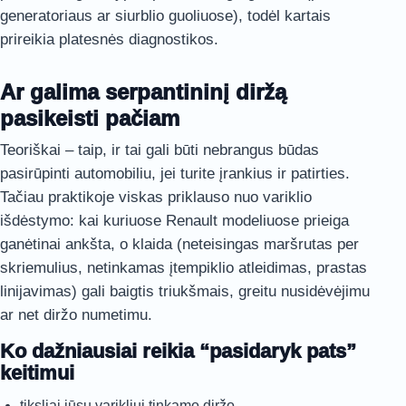
generatoriaus ar siurblio guoliuose), todėl kartais
prireikia platesnės diagnostikos.
Ar galima serpantininį diržą
pasikeisti pačiam
Teoriškai – taip, ir tai gali būti nebrangus būdas
pasirūpinti automobiliu, jei turite įrankius ir patirties.
Tačiau praktikoje viskas priklauso nuo variklio
išdėstymo: kai kuriuose Renault modeliuose prieiga
ganėtinai ankšta, o klaida (neteisingas maršrutas per
skriemulius, netinkamas įtempiklio atleidimas, prastas
linijavimas) gali baigtis triukšmais, greitu nusidėvėjimu
ar net diržo numetimu.
Ko dažniausiai reikia “pasidaryk pats”
keitimui
tiksliai jūsų varikliui tinkamo diržo