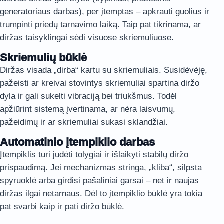
generatoriaus darbas), per įtemptas – apkrauti guolius ir
trumpinti priedų tarnavimo laiką. Taip pat tikrinama, ar
diržas taisyklingai sėdi visuose skriemuliuose.
Skriemulių būklė
Diržas visada „dirba“ kartu su skriemuliais. Susidėvėję,
pažeisti ar kreivai stovintys skriemuliai spartina diržo
dyla ir gali sukelti vibraciją bei triukšmus. Todėl
apžiūrint sistemą įvertinama, ar nėra laisvumų,
pažeidimų ir ar skriemuliai sukasi sklandžiai.
Automatinio įtempiklio darbas
Įtempiklis turi judėti tolygiai ir išlaikyti stabilų diržo
prispaudimą. Jei mechanizmas stringa, „kliba“, silpsta
spyruoklė arba girdisi pašaliniai garsai – net ir naujas
diržas ilgai netarnaus. Dėl to įtempiklio būklė yra tokia
pat svarbi kaip ir pati diržo būklė.