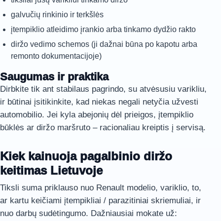
galvučių rinkinio ir terkšlės
įtempiklio atleidimo įrankio arba tinkamo dydžio rakto
diržo vedimo schemos (ji dažnai būna po kapotu arba
remonto dokumentacijoje)
Saugumas ir praktika
Dirbkite tik ant stabilaus pagrindo, su atvėsusiu varikliu,
ir būtinai įsitikinkite, kad niekas negali netyčia užvesti
automobilio. Jei kyla abejonių dėl prieigos, įtempiklio
būklės ar diržo maršruto – racionaliau kreiptis į servisą.
Kiek kainuoja pagalbinio diržo
keitimas Lietuvoje
Tiksli suma priklauso nuo Renault modelio, variklio, to,
ar kartu keičiami įtempikliai / parazitiniai skriemuliai, ir
nuo darbų sudėtingumo. Dažniausiai mokate už: