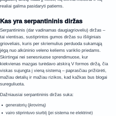
realiai galima pasidaryti patiems.
Kas yra serpantininis diržas
Serpantininis (dar vadinamas daugiagrioveliu) diržas –
tai vientisas, sustiprintos gumos diržas su išilginiais
grioveliais, kuris per skriemulius perduoda sukamąją
jėgą nuo alkūninio veleno keliems variklio priedams.
Skirtingai nei senesniuose sprendimuose, kur
kiekvienas mazgas turėdavo atskirą V formos diržą, čia
viskas sujungta į vieną sistemą – paprasčiau prižiūrėti,
mažiau detalių ir mažiau rizikos, kad kažkas bus blogai
sureguliuota.
Dažniausiai serpantininis diržas suka:
generatorių (įkrovimą)
vairo stiprintuvo siurblį (jei sistema ne elektrinė)