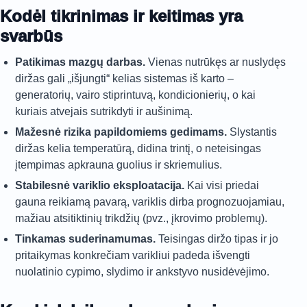
Kodėl tikrinimas ir keitimas yra
svarbūs
Patikimas mazgų darbas.
Vienas nutrūkęs ar nuslydęs
diržas gali „išjungti“ kelias sistemas iš karto –
generatorių, vairo stiprintuvą, kondicionierių, o kai
kuriais atvejais sutrikdyti ir aušinimą.
Mažesnė rizika papildomiems gedimams.
Slystantis
diržas kelia temperatūrą, didina trintį, o neteisingas
įtempimas apkrauna guolius ir skriemulius.
Stabilesnė variklio eksploatacija.
Kai visi priedai
gauna reikiamą pavarą, variklis dirba prognozuojamiau,
mažiau atsitiktinių trikdžių (pvz., įkrovimo problemų).
Tinkamas suderinamumas.
Teisingas diržo tipas ir jo
pritaikymas konkrečiam varikliui padeda išvengti
nuolatinio cypimo, slydimo ir ankstyvo nusidėvėjimo.