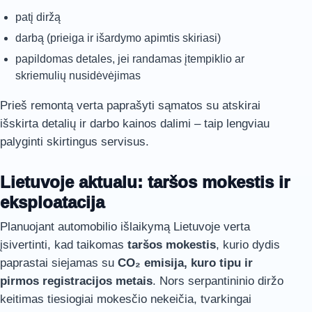
patį diržą
darbą (prieiga ir išardymo apimtis skiriasi)
papildomas detales, jei randamas įtempiklio ar
skriemulių nusidėvėjimas
Prieš remontą verta paprašyti sąmatos su atskirai
išskirta detalių ir darbo kainos dalimi – taip lengviau
palyginti skirtingus servisus.
Lietuvoje aktualu: taršos mokestis ir
eksploatacija
Planuojant automobilio išlaikymą Lietuvoje verta
įsivertinti, kad taikomas
taršos mokestis
, kurio dydis
paprastai siejamas su
CO₂ emisija, kuro tipu ir
pirmos registracijos metais
. Nors serpantininio diržo
keitimas tiesiogiai mokesčio nekeičia, tvarkingai