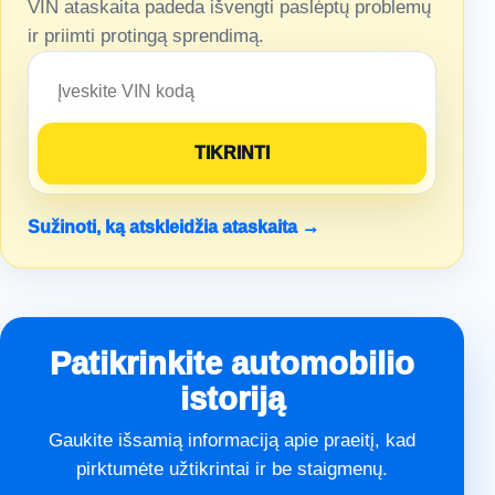
VIN ataskaita padeda išvengti paslėptų problemų
ir priimti protingą sprendimą.
Sužinoti, ką atskleidžia ataskaita →
Patikrinkite automobilio
istoriją
Gaukite išsamią informaciją apie praeitį, kad
pirktumėte užtikrintai ir be staigmenų.