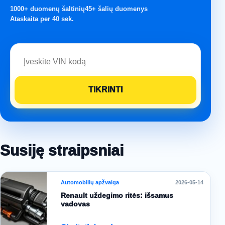
1000+ duomenų šaltinių
45+ šalių duomenys
Ataskaita per 40 sek.
Susiję straipsniai
Automobilių apžvalga
2026-05-14
Renault uždegimo ritės: išsamus
vadovas