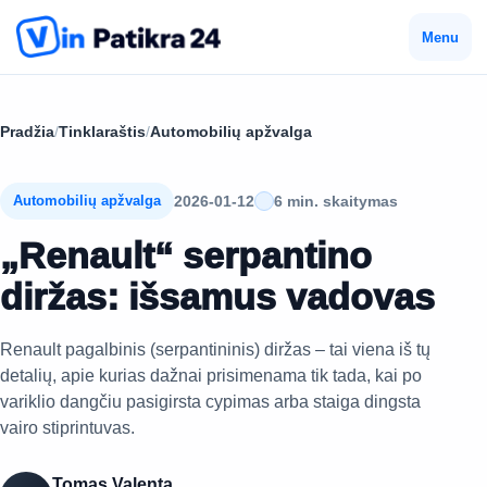
Menu
Pradžia
/
Tinklaraštis
/
Automobilių apžvalga
2026-01-12
6 min. skaitymas
Automobilių apžvalga
„Renault“ serpantino
diržas: išsamus vadovas
Renault pagalbinis (serpantininis) diržas – tai viena iš tų
detalių, apie kurias dažnai prisimenama tik tada, kai po
variklio dangčiu pasigirsta cypimas arba staiga dingsta
vairo stiprintuvas.
Tomas Valenta